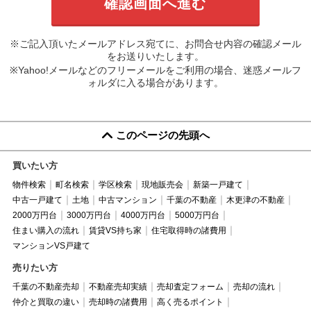
※ご記入頂いたメールアドレス宛てに、お問合せ内容の確認メール
をお送りいたします。
※Yahoo!メールなどのフリーメールをご利用の場合、迷惑メールフ
ォルダに入る場合があります。
このページの先頭へ
買いたい方
物件検索
町名検索
学区検索
現地販売会
新築一戸建て
中古一戸建て
土地
中古マンション
千葉の不動産
木更津の不動産
2000万円台
3000万円台
4000万円台
5000万円台
住まい購入の流れ
賃貸VS持ち家
住宅取得時の諸費用
マンションVS戸建て
売りたい方
千葉の不動産売却
不動産売却実績
売却査定フォーム
売却の流れ
仲介と買取の違い
売却時の諸費用
高く売るポイント