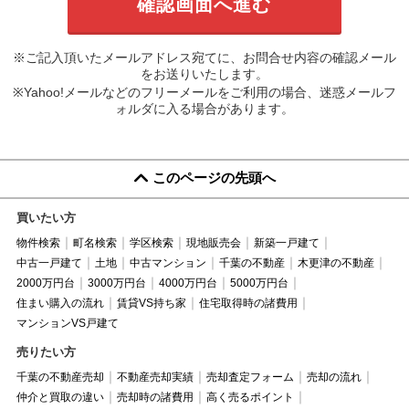
※ご記入頂いたメールアドレス宛てに、お問合せ内容の確認メール
をお送りいたします。
※Yahoo!メールなどのフリーメールをご利用の場合、迷惑メールフ
ォルダに入る場合があります。
このページの先頭へ
買いたい方
物件検索
町名検索
学区検索
現地販売会
新築一戸建て
中古一戸建て
土地
中古マンション
千葉の不動産
木更津の不動産
2000万円台
3000万円台
4000万円台
5000万円台
住まい購入の流れ
賃貸VS持ち家
住宅取得時の諸費用
マンションVS戸建て
売りたい方
千葉の不動産売却
不動産売却実績
売却査定フォーム
売却の流れ
仲介と買取の違い
売却時の諸費用
高く売るポイント