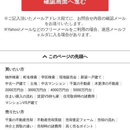
※ご記入頂いたメールアドレス宛てに、お問合せ内容の確認メール
をお送りいたします。
※Yahoo!メールなどのフリーメールをご利用の場合、迷惑メールフ
ォルダに入る場合があります。
このページの先頭へ
買いたい方
物件検索
町名検索
学区検索
現地販売会
新築一戸建て
中古一戸建て
土地
中古マンション
千葉の不動産
木更津の不動産
2000万円台
3000万円台
4000万円台
5000万円台
住まい購入の流れ
賃貸VS持ち家
住宅取得時の諸費用
マンションVS戸建て
売りたい方
千葉の不動産売却
不動産売却実績
売却査定フォーム
売却の流れ
仲介と買取の違い
売却時の諸費用
高く売るポイント