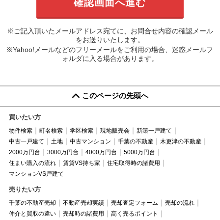
※ご記入頂いたメールアドレス宛てに、お問合せ内容の確認メール
をお送りいたします。
※Yahoo!メールなどのフリーメールをご利用の場合、迷惑メールフ
ォルダに入る場合があります。
このページの先頭へ
買いたい方
物件検索
町名検索
学区検索
現地販売会
新築一戸建て
中古一戸建て
土地
中古マンション
千葉の不動産
木更津の不動産
2000万円台
3000万円台
4000万円台
5000万円台
住まい購入の流れ
賃貸VS持ち家
住宅取得時の諸費用
マンションVS戸建て
売りたい方
千葉の不動産売却
不動産売却実績
売却査定フォーム
売却の流れ
仲介と買取の違い
売却時の諸費用
高く売るポイント