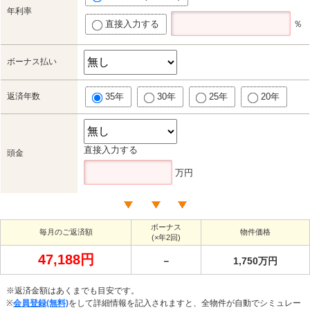
年利率
直接入力する
％
ボーナス払い
返済年数
35年
30年
25年
20年
直接入力する
頭金
万円
ボーナス
毎月のご返済額
物件価格
(×年2回)
47,188円
－
1,750万円
※返済金額はあくまでも目安です。
※
会員登録(無料)
をして詳細情報を記入されますと、全物件が自動でシミュレー