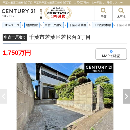
千葉市若葉区若松台3丁目 千葉県千葉市若葉区若松台3丁目｜1,750万円の中古一戸建て｜千葉リアルティー
千葉
木更津
TOPページ
>
物件検索
>
中古一戸建て
>
千葉市若葉区
>
ＪＲ総武本線
>
千葉市若
千葉市若葉区若松台3丁目
中古一戸建て
1,750万円
MAPで確認