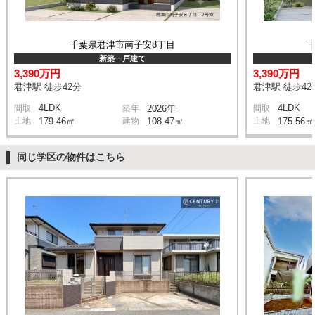
千葉県君津市南子安8丁目
新築一戸建て
3,390万円
3,390万円
君津駅 徒歩42分
君津駅 徒歩42
4LDK
4LDK
間取
築年
2026年
間取
土地
179.46㎡
建物
108.47㎡
土地
175.56㎡
同じ学区の物件はこちら