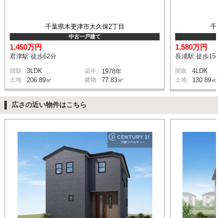
千葉県木更津市大久保2丁目
千
中古一戸建て
1,450万円
1,580万円
君津駅 徒歩62分
長浦駅 徒歩15
3LDK
4LDK
間取
築年
1978年
間取
土地
206.89㎡
建物
77.83㎡
土地
130.89㎡
広さの近い物件はこちら