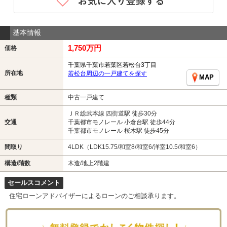
基本情報
1,750万円
価格
千葉県千葉市若葉区若松台3丁目
所在地
若松台周辺の一戸建てを探す
MAP
種類
中古一戸建て
ＪＲ総武本線 四街道駅 徒歩30分
交通
千葉都市モノレール 小倉台駅 徒歩44分
千葉都市モノレール 桜木駅 徒歩45分
間取り
4LDK（LDK15.75/和室8/和室6/洋室10.5/和室6）
構造/階数
木造/地上2階建
セールスコメント
住宅ローンアドバイザーによるローンのご相談承ります。