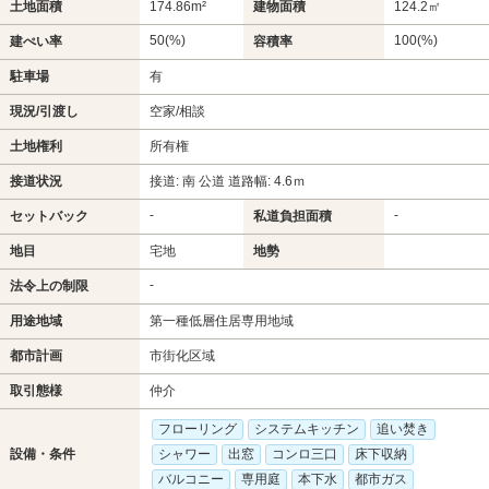
土地面積
174.86m²
建物面積
124.2㎡
50(%)
100(%)
建ぺい率
容積率
駐車場
有
現況/引渡し
空家/相談
土地権利
所有権
接道状況
接道: 南 公道 道路幅: 4.6ｍ
-
-
セットバック
私道負担面積
地目
宅地
地勢
-
法令上の制限
用途地域
第一種低層住居専用地域
都市計画
市街化区域
取引態様
仲介
フローリング
システムキッチン
追い焚き
設備・条件
シャワー
出窓
コンロ三口
床下収納
バルコニー
専用庭
本下水
都市ガス