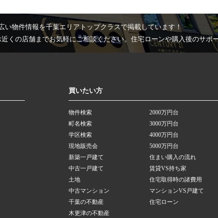
広い物件情報を千葉エリアトップクラスで掲載しています！
お近くの店舗までお気軽にご相談ください。住宅ローンや購入後のサポ
買いたい方
物件検索
2000万円台
町名検索
3000万円台
学区検索
4000万円台
現地販売会
5000万円台
新築一戸建て
住まい購入の流れ
中古一戸建て
賃貸VS持ち家
土地
住宅取得時の諸費用
中古マンション
マンションVS戸建て
千葉の不動産
住宅ローン
木更津の不動産