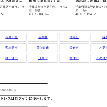
花見川区
若葉区
稲毛区
緑
習志野市
四街道市
佐倉市
木更
袖ヶ浦市
茂原市
富津市
その他
アドレスはログインに使用します。