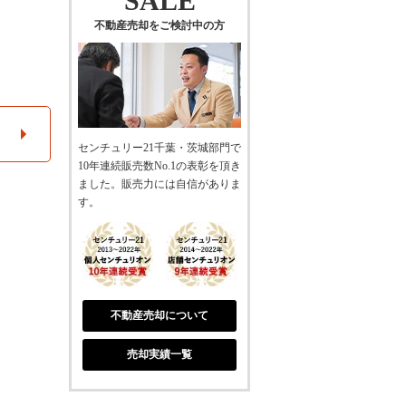
SALE
不動産売却をご検討中の方
センチュリー21千葉・茨城部門で
10年連続販売数No.1の表彰を頂き
ました。販売力には自信がありま
す。
不動産売却について
売却実績一覧