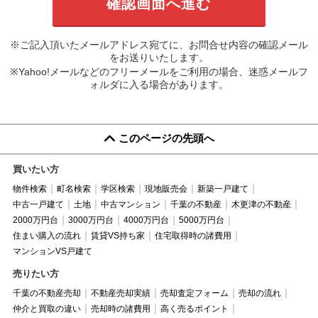
※ご記入頂いたメールアドレス宛てに、お問合せ内容の確認メール
をお送りいたします。
※Yahoo!メールなどのフリーメールをご利用の場合、迷惑メールフ
ォルダに入る場合があります。
このページの先頭へ
買いたい方
物件検索
町名検索
学区検索
現地販売会
新築一戸建て
中古一戸建て
土地
中古マンション
千葉の不動産
木更津の不動産
2000万円台
3000万円台
4000万円台
5000万円台
住まい購入の流れ
賃貸VS持ち家
住宅取得時の諸費用
マンションVS戸建て
売りたい方
千葉の不動産売却
不動産売却実績
売却査定フォーム
売却の流れ
仲介と買取の違い
売却時の諸費用
高く売るポイント