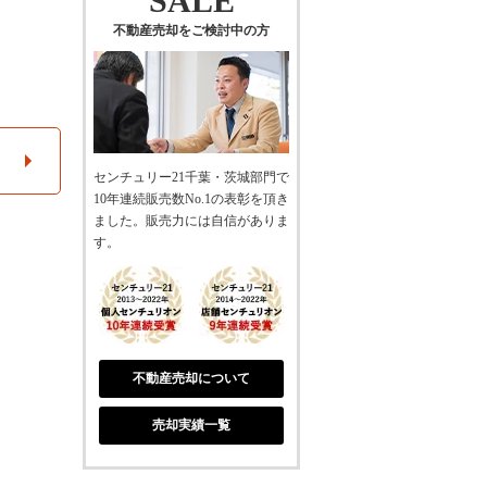
SALE
不動産売却をご検討中の方
センチュリー21千葉・茨城部門で
10年連続販売数No.1の表彰を頂き
ました。販売力には自信がありま
す。
不動産売却について
売却実績一覧