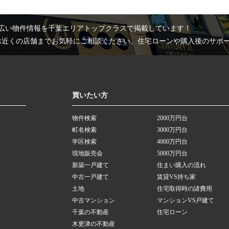
広い物件情報を千葉エリアトップクラスで掲載しています！
お近くの店舗までお気軽にご相談ください。住宅ローンや購入後のサポ
買いたい方
物件検索
2000万円台
町名検索
3000万円台
学区検索
4000万円台
現地販売会
5000万円台
新築一戸建て
住まい購入の流れ
中古一戸建て
賃貸VS持ち家
土地
住宅取得時の諸費用
中古マンション
マンションVS戸建て
千葉の不動産
住宅ローン
木更津の不動産