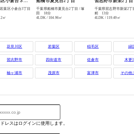
花見川区
若葉区
稲毛区
緑
習志野市
四街道市
佐倉市
木更
袖ヶ浦市
茂原市
富津市
その他
アドレスはログインに使用します。