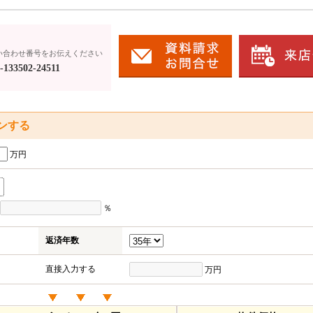
い合わせ番号をお伝えください
133502-24511
ンする
万円
％
返済年数
直接入力する
万円