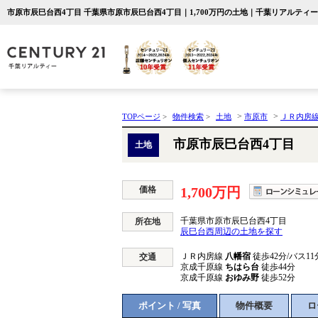
市原市辰巳台西4丁目 千葉県市原市辰巳台西4丁目｜1,700万円の土地｜千葉リアルティー
>
>
TOPページ
>
物件検索
>
土地
市原市
ＪＲ内房
市原市辰巳台西4丁目
土地
価格
1,700万円
千葉県市原市辰巳台西4丁目
所在地
辰巳台西周辺の土地を探す
ＪＲ内房線
八幡宿
徒歩42分/バス11
交通
京成千原線
ちはら台
徒歩44分
京成千原線
おゆみ野
徒歩52分
ポイント / 写真
物件概要
ロ