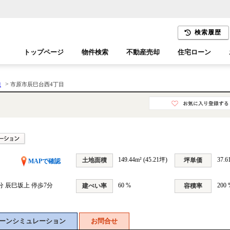
検索履歴
トップページ
物件検索
不動産売却
住宅ローン
千葉エリア
木更津エリア
>
線
市原市辰巳台西4丁目
149.44m² (45.21坪)
37.
土地面積
坪単価
MAPで確認
分 辰巳坂上 停歩7分
60 %
200 
建ぺい率
容積率
ーンシミュレーション
お問合せ