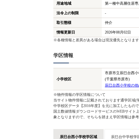
用途地域
第一種中高層住居専
法令上の制限
-
取引態様
仲介
情報更新日
2026年08月02日
※各種情報と差異がある場合は現況優先となります
学区情報
市原市立辰巳台西小
小学校区
(千葉県市原市)
辰巳台西小学校の他
※物件情報の学区情報について
当サイト物件情報に記載されております通学区域(学
中学校区データ【2016年度】を元に加工したも
国土数値情報ダウンロードサービスのWEBサイト
象となりますので、そちらを踏まえ学区情報は参考
辰巳台西小学校学区域
辰巳台中学校学