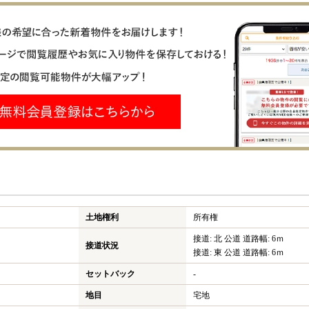
土地権利
所有権
接道: 北 公道 道路幅: 6ｍ
接道状況
接道: 東 公道 道路幅: 6ｍ
セットバック
-
地目
宅地