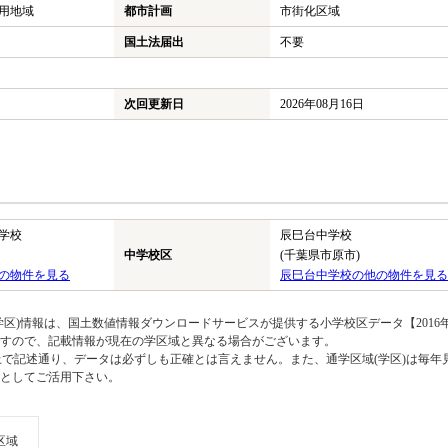
用地域
都市計画
市街化区域
国土法届出
不要
次回更新日
2026年08月16日
学校
辰巳台中学校
中学校区
(千葉県市原市)
の物件を見る
辰巳台中学校の他の物件を見る
区)情報は、国土数値情報ダウンロードサービスが提供する小学校区データ【2016
のですので、記載情報が現在の学区域と異なる場合がございます。
上で記述通り、データは必ずしも正確とは言えません。また、通学区域(学区)は毎年
としてご活用下さい。
区域