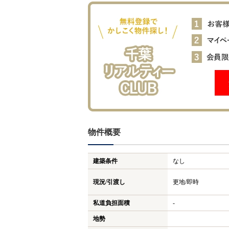
物件概要
建築条件
なし
現況/引渡し
更地/即時
私道負担面積
-
地勢