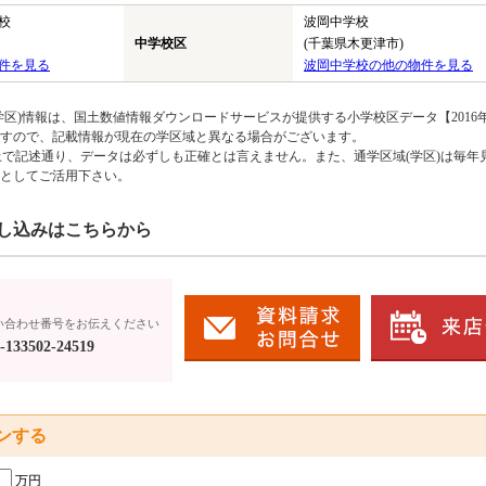
校
波岡中学校
中学校区
(千葉県木更津市)
件を見る
波岡中学校の他の物件を見る
区)情報は、国土数値情報ダウンロードサービスが提供する小学校区データ【2016
のですので、記載情報が現在の学区域と異なる場合がございます。
上で記述通り、データは必ずしも正確とは言えません。また、通学区域(学区)は毎年
としてご活用下さい。
し込みはこちらから
い合わせ番号をお伝えください
133502-24519
ンする
万円