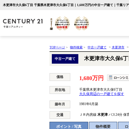
木更津市大久保6丁目 千葉県木更津市大久保6丁目｜1,680万円の中古一戸建て｜千葉リ
>
TOPページ
>
物件検索
>
中古一戸建て
木更津市
木更津市大久保6丁
中古一戸建て
価格
1,680万円
千葉県木更津市大久保6丁目
所在地
大久保周辺の一戸建てを探す
1981年6月築
築年月
ＪＲ内房線
木更津
バス24分 保
交通
ポイント / 写真
物件概要
ロ