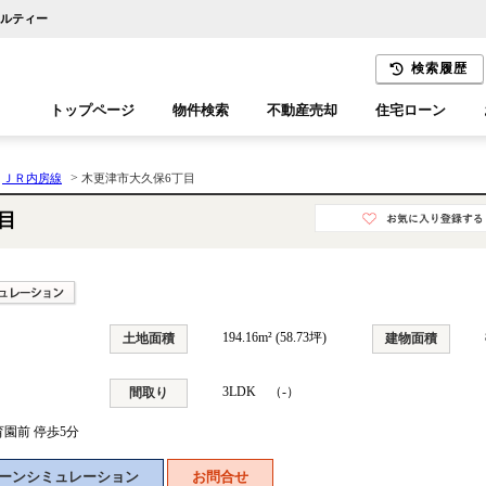
アルティー
検索履歴
トップページ
物件検索
不動産売却
住宅ローン
千葉エリア
木更津エリア
>
>
ＪＲ内房線
木更津市大久保6丁目
目
194.16m² (58.73坪)
土地面積
建物面積
3LDK （-）
間取り
育園前 停歩5分
ーンシミュレーション
お問合せ