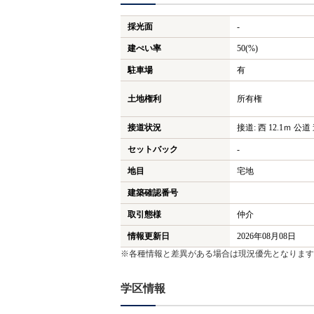
採光面
-
建ぺい率
50(%)
駐車場
有
土地権利
所有権
接道状況
接道: 西 12.1ｍ 公道
セットバック
-
地目
宅地
建築確認番号
取引態様
仲介
情報更新日
2026年08月08日
※各種情報と差異がある場合は現況優先となります
学区情報