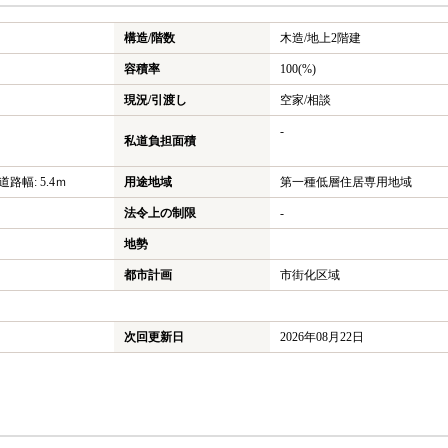
構造/階数
木造/
地上2階建
容積率
100(%)
現況/引渡し
空家/相談
-
私道負担面積
 道路幅: 5.4ｍ
用途地域
第一種低層住居専用地域
法令上の制限
-
地勢
都市計画
市街化区域
次回更新日
2026年08月22日