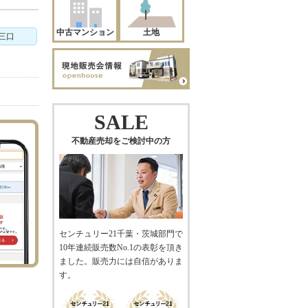
中古マンション
土地
三口
SALE
不動産売却をご検討中の方
センチュリー21千葉・茨城部門で
10年連続販売数No.1の表彰を頂き
ました。販売力には自信がありま
す。