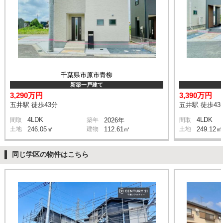
千葉県市原市青柳
新築一戸建て
3,290万円
3,390万円
五井駅 徒歩43分
五井駅 徒歩43
4LDK
4LDK
間取
築年
2026年
間取
土地
246.05㎡
建物
112.61㎡
土地
249.12㎡
同じ学区の物件はこちら