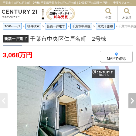
千葉市中央区仁戸名町 2号棟 千葉県千葉市中央区仁戸名町｜3,068万円の新築一戸建て｜千葉リアルティー
千葉
木更津
TOPページ
>
物件検索
>
新築一戸建て
>
千葉市中央区
>
京成千原線
>
千葉市中央
千葉市中央区仁戸名町 2号棟
新築一戸建て
3,068万円
MAPで確認