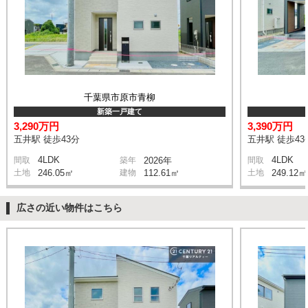
千葉県市原市青柳
新築一戸建て
3,290万円
3,390万円
五井駅 徒歩43分
五井駅 徒歩43
4LDK
4LDK
間取
築年
2026年
間取
土地
246.05㎡
建物
112.61㎡
土地
249.12㎡
広さの近い物件はこちら