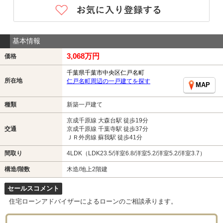
基本情報
3,068万円
価格
千葉県千葉市中央区仁戸名町
所在地
仁戸名町周辺の一戸建てを探す
MAP
種類
新築一戸建て
京成千原線 大森台駅 徒歩19分
交通
京成千原線 千葉寺駅 徒歩37分
ＪＲ外房線 蘇我駅 徒歩41分
間取り
4LDK（LDK23.5/洋室6.8/洋室5.2/洋室5.2/洋室3.7）
構造/階数
木造/地上2階建
セールスコメント
住宅ローンアドバイザーによるローンのご相談承ります。