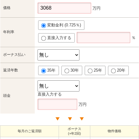
価格
万円
変動金利 (0.725％)
年利率
直接入力する
％
ボーナス払い
返済年数
35年
30年
25年
20年
直接入力する
頭金
万円
ボーナス
毎月のご返済額
物件価格
(×年2回)