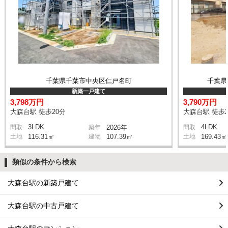
千葉県千葉市中央区仁戸名町
千葉県
新築一戸建て
3,798万円
3,790万円
大森台駅 徒歩20分
大森台駅 徒歩2
3LDK
4LDK
間取
築年
2026年
間取
土地
116.31㎡
建物
107.39㎡
土地
169.43㎡
類似の条件から検索
大森台駅の新築戸建て
大森台駅の中古戸建て