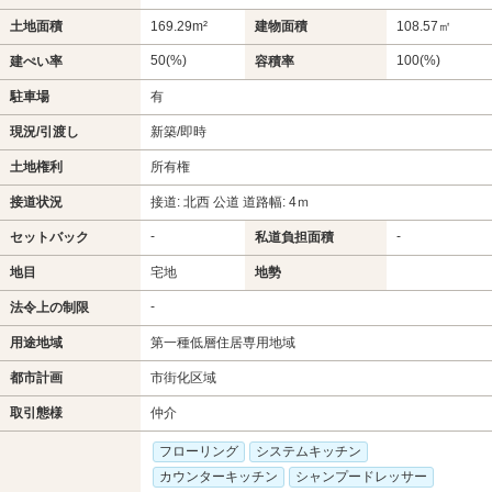
土地面積
169.29m²
建物面積
108.57㎡
50(%)
100(%)
建ぺい率
容積率
駐車場
有
現況/引渡し
新築/即時
土地権利
所有権
接道状況
接道: 北西 公道 道路幅: 4ｍ
-
-
セットバック
私道負担面積
地目
宅地
地勢
-
法令上の制限
用途地域
第一種低層住居専用地域
都市計画
市街化区域
取引態様
仲介
フローリング
システムキッチン
カウンターキッチン
シャンプードレッサー