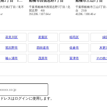
花見川区
若葉区
稲毛区
緑
習志野市
四街道市
佐倉市
木更
袖ヶ浦市
茂原市
富津市
その他
アドレスはログインに使用します。