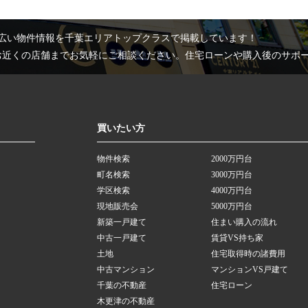
広い物件情報を千葉エリアトップクラスで掲載しています！
お近くの店舗までお気軽にご相談ください。住宅ローンや購入後のサポ
買いたい方
物件検索
2000万円台
町名検索
3000万円台
学区検索
4000万円台
現地販売会
5000万円台
新築一戸建て
住まい購入の流れ
中古一戸建て
賃貸VS持ち家
土地
住宅取得時の諸費用
中古マンション
マンションVS戸建て
千葉の不動産
住宅ローン
木更津の不動産