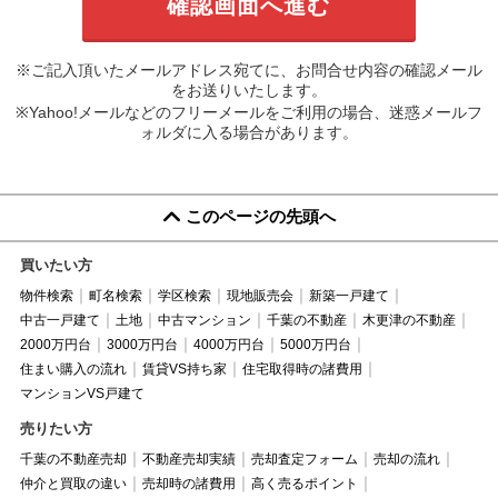
※ご記入頂いたメールアドレス宛てに、お問合せ内容の確認メール
をお送りいたします。
※Yahoo!メールなどのフリーメールをご利用の場合、迷惑メールフ
ォルダに入る場合があります。
このページの先頭へ
買いたい方
物件検索
町名検索
学区検索
現地販売会
新築一戸建て
中古一戸建て
土地
中古マンション
千葉の不動産
木更津の不動産
2000万円台
3000万円台
4000万円台
5000万円台
住まい購入の流れ
賃貸VS持ち家
住宅取得時の諸費用
マンションVS戸建て
売りたい方
千葉の不動産売却
不動産売却実績
売却査定フォーム
売却の流れ
仲介と買取の違い
売却時の諸費用
高く売るポイント