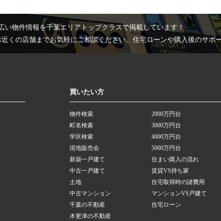
広い物件情報を千葉エリアトップクラスで掲載しています！
お近くの店舗までお気軽にご相談ください。住宅ローンや購入後のサポ
買いたい方
物件検索
2000万円台
町名検索
3000万円台
学区検索
4000万円台
現地販売会
5000万円台
新築一戸建て
住まい購入の流れ
中古一戸建て
賃貸VS持ち家
土地
住宅取得時の諸費用
中古マンション
マンションVS戸建て
千葉の不動産
住宅ローン
木更津の不動産