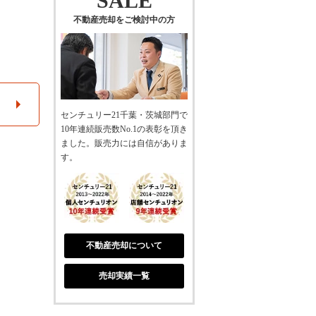
SALE
不動産売却をご検討中の方
センチュリー21千葉・茨城部門で
10年連続販売数No.1の表彰を頂き
ました。販売力には自信がありま
す。
不動産売却について
売却実績一覧