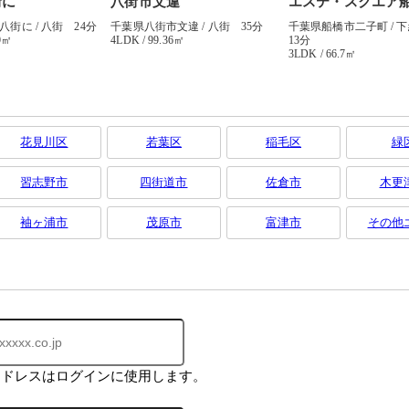
花見川区
若葉区
稲毛区
緑
習志野市
四街道市
佐倉市
木更
袖ヶ浦市
茂原市
富津市
その他
アドレスはログインに使用します。