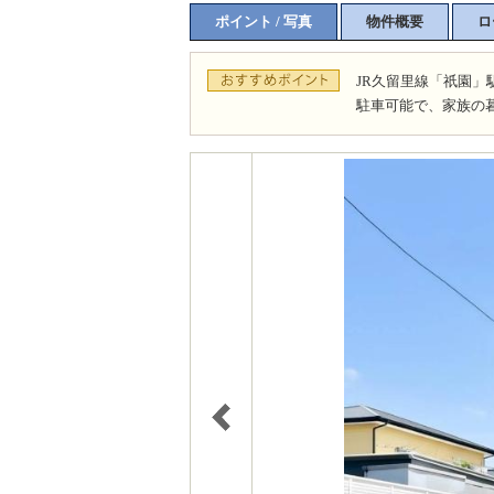
ポイント / 写真
物件概要
ロ
JR久留里線「祇園」
駐車可能で、家族