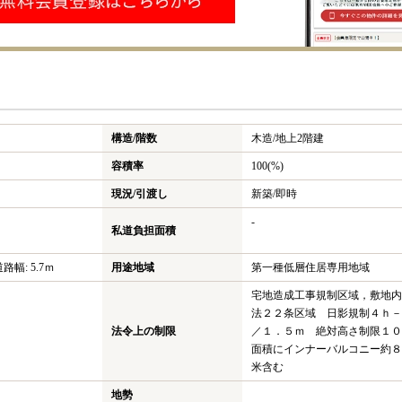
構造/階数
木造/
地上2階建
容積率
100(%)
現況/引渡し
新築/即時
-
私道負担面積
道路幅: 5.7ｍ
用途地域
第一種低層住居専用地域
宅地造成工事規制区域，敷地内
法２２条区域 日影規制４ｈ－
法令上の制限
／１．５ｍ 絶対高さ制限１０
面積にインナーバルコニー約８
米含む
地勢