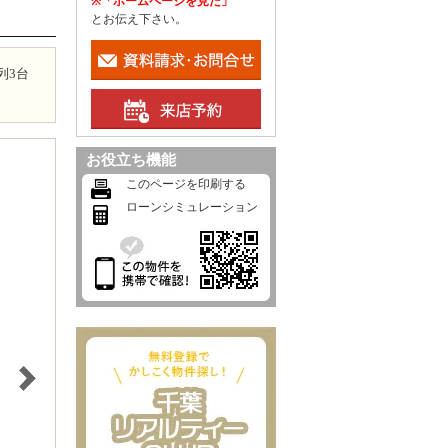
※「ホームページを見た」
とお伝え下さい。
列3台
お役立ち機能
このページを印刷する
ローンシミュレーション