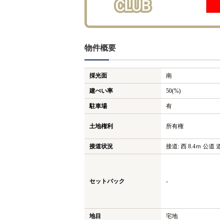
物件概要
採光面
南
建ぺい率
50(%)
駐車場
有
土地権利
所有権
接道状況
接道: 西 8.4ｍ 公道 
セットバック
-
地目
宅地