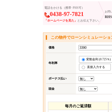
電話をかける（携帯･PHS可）
お問
0438-97-7821
RHS-
「ホームページを見た」
とお伝え下さい。
この物件でローンシミュレーショ
価格
変動金利 (0.725％)
年利率
直接入力する
ボーナス払い
頭金
毎月のご返済額