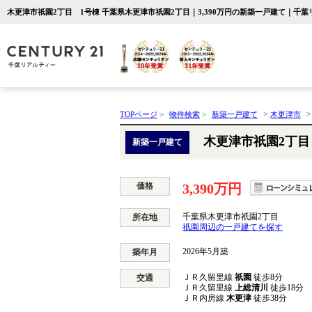
木更津市祇園2丁目 1号棟 千葉県木更津市祇園2丁目｜3,390万円の新築一戸建て｜千
>
TOPページ
>
物件検索
>
新築一戸建て
木更津市
木更津市祇園2丁目
新築一戸建て
価格
3,390万円
千葉県木更津市祇園2丁目
所在地
祇園周辺の一戸建てを探す
2026年5月築
築年月
ＪＲ久留里線
祇園
徒歩8分
交通
ＪＲ久留里線
上総清川
徒歩18分
ＪＲ内房線
木更津
徒歩38分