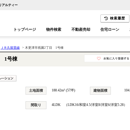
葉リアルティー
検索履歴
トップページ
物件検索
不動産売却
住宅ローン
千葉エリア
木更津エリア
>
>
ＪＲ久留里線
木更津市祇園2丁目 1号棟
 1号棟
188.42m² (57坪)
104
土地面積
建物面積
4LDK （LDK16/和室4.5/洋室8/洋室6/洋室5.28）
間取り