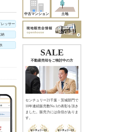
中古マンション
土地
ドレッサー
収納
水
SALE
不動産売却をご検討中の方
センチュリー21千葉・茨城部門で
10年連続販売数No.1の表彰を頂き
ました。販売力には自信がありま
す。