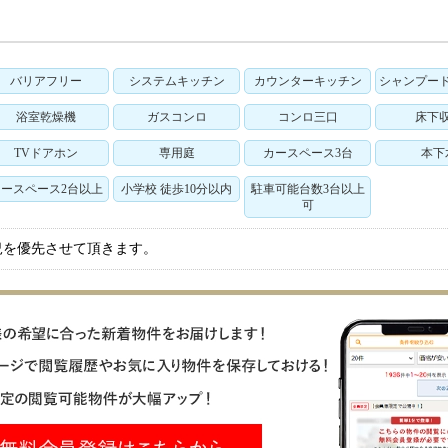
バリアフリー
システムキッチン
カウンターキッチン
シャンプー
浴室乾燥機
ガスコンロ
コンロ三口
床下
TVドアホン
専用庭
カースペース3台
本下
ースペース2台以上
小学校 徒歩10分以内
駐車可能台数3台以上
可
況を優先させて頂きます。