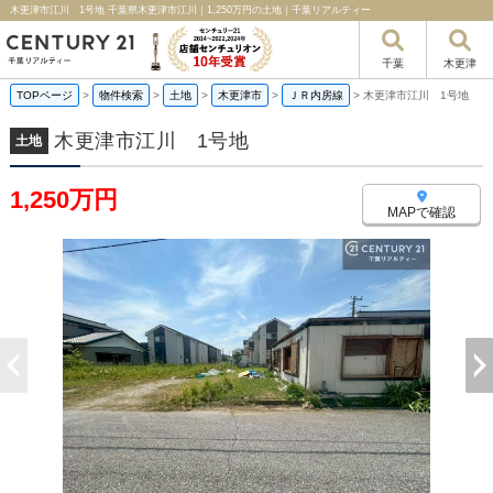
木更津市江川 1号地 千葉県木更津市江川｜1,250万円の土地｜千葉リアルティー
千葉
木更津
TOPページ
>
物件検索
>
土地
>
木更津市
>
ＪＲ内房線
>
木更津市江川 1号地
木更津市江川 1号地
土地
1,250万円
MAPで確認