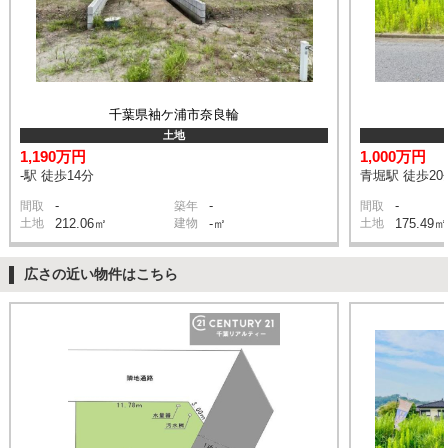
千葉県袖ケ浦市奈良輪
土地
1,190万円
1,000万円
-駅 徒歩14分
青堀駅 徒歩20
-
-
-
間取
築年
間取
土地
212.06㎡
建物
-㎡
土地
175.49㎡
広さの近い物件はこちら