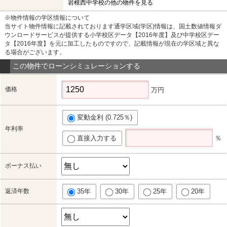
岩根西中学校の他の物件を見る
※物件情報の学区情報について
当サイト物件情報に記載されております通学区域(学区)情報は、国土数値情報ダ
ウンロードサービスが提供する小学校区データ【2016年度】及び中学校区デー
タ【2016年度】を元に加工したものですので、記載情報が現在の学区域と異な
る場合がございます。
この物件でローンシミュレーションする
価格
万円
変動金利 (0.725％)
年利率
直接入力する
％
ボーナス払い
返済年数
35年
30年
25年
20年