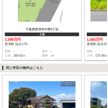
千葉県君津市中野6丁目
土地
1,599万円
1,000万円
君津駅 徒歩17分
青堀駅 徒歩20
-
-
-
間取
築年
間取
土地
169.92㎡
建物
-㎡
土地
175.49㎡
同じ学区の物件はこちら