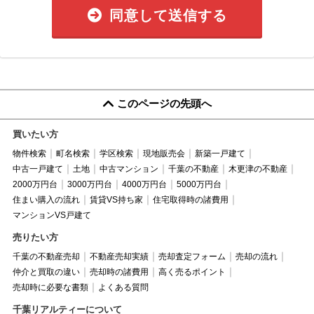
同意して送信する
このページの先頭へ
買いたい方
物件検索
町名検索
学区検索
現地販売会
新築一戸建て
中古一戸建て
土地
中古マンション
千葉の不動産
木更津の不動産
2000万円台
3000万円台
4000万円台
5000万円台
住まい購入の流れ
賃貸VS持ち家
住宅取得時の諸費用
マンションVS戸建て
売りたい方
千葉の不動産売却
不動産売却実績
売却査定フォーム
売却の流れ
仲介と買取の違い
売却時の諸費用
高く売るポイント
売却時に必要な書類
よくある質問
千葉リアルティーについて