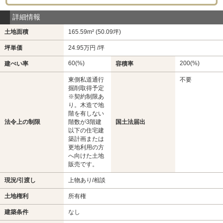
詳細情報
土地面積
165.59m² (50.09坪)
坪単価
24.95万円 /坪
60(%)
200(%)
建ぺい率
容積率
東側私道通行
不要
掘削取得予定
※契約制限あ
り。木造で地
階を有しない
法令上の制限
階数が3階建
国土法届出
以下の住宅建
築計画または
更地利用の方
へ向けた土地
販売です。
現況/引渡し
上物あり/相談
土地権利
所有権
建築条件
なし