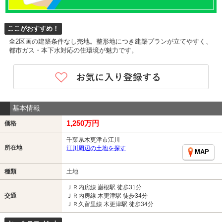
ここがおすすめ！
全2区画の建築条件なし売地。整形地につき建築プランが立てやすく、
都市ガス・本下水対応の住環境が魅力です。
基本情報
1,250万円
価格
千葉県木更津市江川
所在地
江川周辺の土地を探す
MAP
種類
土地
ＪＲ内房線 巌根駅 徒歩31分
交通
ＪＲ内房線 木更津駅 徒歩34分
ＪＲ久留里線 木更津駅 徒歩34分