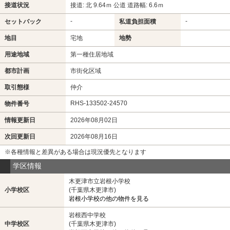
接道状況
接道: 北 9.64ｍ 公道 道路幅: 6.6ｍ
-
-
セットバック
私道負担面積
地目
宅地
地勢
用途地域
第一種住居地域
都市計画
市街化区域
取引態様
仲介
RHS-133502-24570
物件番号
情報更新日
2026年08月02日
次回更新日
2026年08月16日
※各種情報と差異がある場合は現況優先となります
学区情報
木更津市立岩根小学校
小学校区
(千葉県木更津市)
岩根小学校の他の物件を見る
岩根西中学校
中学校区
(千葉県木更津市)