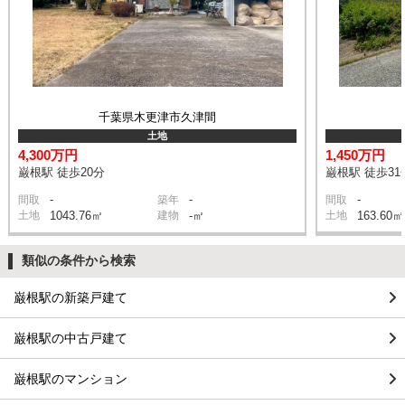
千葉県木更津市久津間
土地
4,300万円
1,450万円
巌根駅 徒歩20分
巌根駅 徒歩31
-
-
-
間取
築年
間取
土地
1043.76㎡
建物
-㎡
土地
163.60㎡
類似の条件から検索
巌根駅の新築戸建て
巌根駅の中古戸建て
巌根駅のマンション