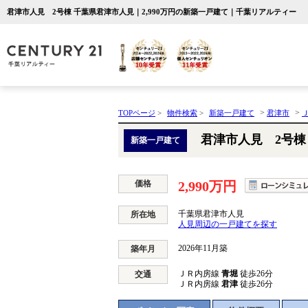
君津市人見 2号棟 千葉県君津市人見｜2,990万円の新築一戸建て｜千葉リアルティー
>
>
TOPページ
>
物件検索
>
新築一戸建て
君津市
君津市人見 2号棟
新築一戸建て
価格
2,990万円
千葉県君津市人見
所在地
人見周辺の一戸建てを探す
2026年11月築
築年月
ＪＲ内房線
青堀
徒歩26分
交通
ＪＲ内房線
君津
徒歩26分