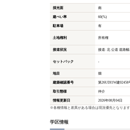
採光面
南
建ぺい率
60(%)
駐車場
有
土地権利
所有権
接道状況
接道: 北 公道 道路幅:
セットバック
-
地目
畑
建築確認番号
第26UDI1W建02458
取引態様
仲介
情報更新日
2026年08月04日
※各種情報と差異がある場合は現況優先となります
学区情報