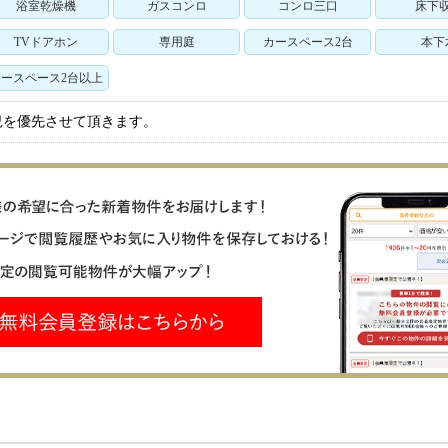
浴室乾燥機
ガスコンロ
コンロ三口
床下
TVドアホン
専用庭
カースペース2台
本下
ースペース2台以上
況を優先させて頂きます。