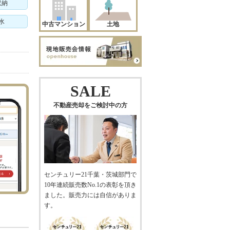
収納
水
中古マンション
土地
SALE
不動産売却をご検討中の方
センチュリー21千葉・茨城部門で
10年連続販売数No.1の表彰を頂き
ました。販売力には自信がありま
す。