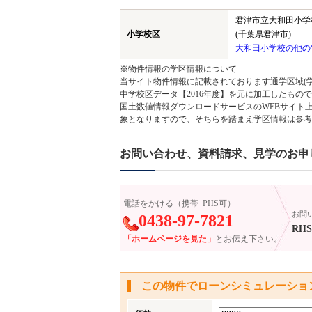
君津市立大和田小学
小学校区
(千葉県君津市)
大和田小学校の他の
※物件情報の学区情報について
当サイト物件情報に記載されております通学区域(学
中学校区データ【2016年度】を元に加工したも
国土数値情報ダウンロードサービスのWEBサイト
象となりますので、そちらを踏まえ学区情報は参考
お問い合わせ、資料請求、見学のお申
電話をかける（携帯･PHS可）
お問
0438-97-7821
RHS-
「ホームページを見た」
とお伝え下さい。
この物件でローンシミュレーショ