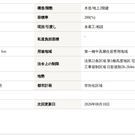
構造/階数
木造/
地上2階建
容積率
200(%)
現況/引渡し
未着工/相談
-
私道負担面積
 6ｍ
用途地域
第一種中高層住居専用地域
法第22条区域 第1種高度地区 
法令上の制限
工事規制区域 日影規制3h-2h4m
地勢
号
都市計画
市街化区域
次回更新日
2026年08月18日