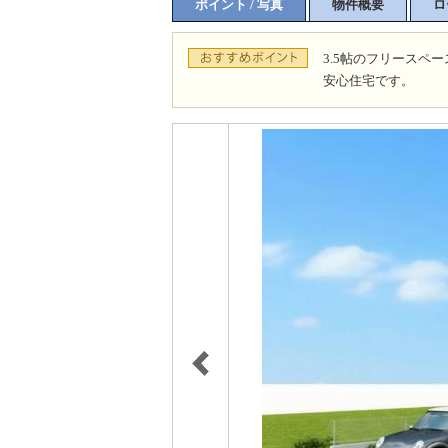
ポイント / 写真
物件概要
ロ
3.5帖のフリースペ
安心住宅です。