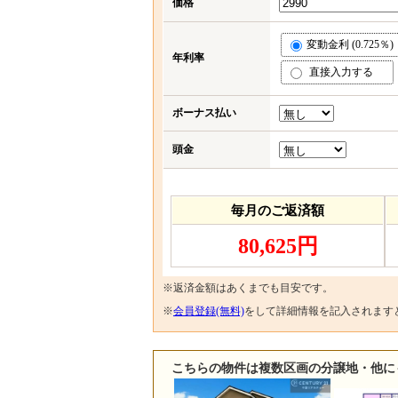
価格
変動金利 (0.725％)
年利率
直接入力する
ボーナス払い
頭金
毎月のご返済額
80,625円
※返済金額はあくまでも目安です。
※
会員登録(無料)
をして詳細情報を記入されます
こちらの物件は複数区画の分譲地・他に