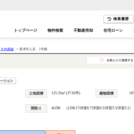
検索履歴
トップページ
物件検索
不動産売却
住宅ローン
千葉エリア
木更津エリア
>
ＪＲ内房線
君津市人見 2号棟
125.35m² (37.92坪)
10
土地面積
建物面積
4LDK （LDK17/洋室6.7/洋室6.5/洋室5.5/洋室5.2）
間取り