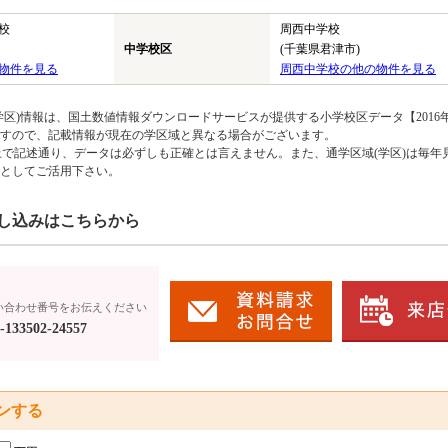
校
周西中学校
中学校区
(千葉県君津市)
物件を見る
周西中学校の他の物件を見る
区)情報は、国土数値情報ダウンロードサービスが提供する小学校区データ【2016
のですので、記載情報が現在の学区域と異なる場合がございます。
上で記述通り、データは必ずしも正確とは言えません。また、通学区域(学区)は毎年
としてご活用下さい。
し込みはこちらから
い合わせ番号をお伝えください
133502-24557
ンする