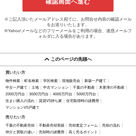
※ご記入頂いたメールアドレス宛てに、お問合せ内容の確認メール
をお送りいたします。
※Yahoo!メールなどのフリーメールをご利用の場合、迷惑メールフ
ォルダに入る場合があります。
このページの先頭へ
買いたい方
物件検索
町名検索
学区検索
現地販売会
新築一戸建て
中古一戸建て
土地
中古マンション
千葉の不動産
木更津の不動産
2000万円台
3000万円台
4000万円台
5000万円台
住まい購入の流れ
賃貸VS持ち家
住宅取得時の諸費用
マンションVS戸建て
売りたい方
千葉の不動産売却
不動産売却実績
売却査定フォーム
売却の流れ
仲介と買取の違い
売却時の諸費用
高く売るポイント