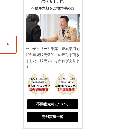
SALE
不動産売却をご検討中の方
センチュリー21千葉・茨城部門で
10年連続販売数No.1の表彰を頂き
ました。販売力には自信がありま
す。
不動産売却について
売却実績一覧