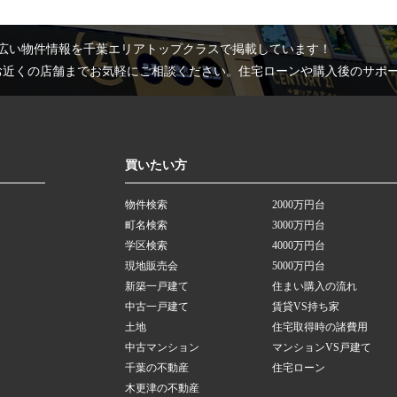
広い物件情報を千葉エリアトップクラスで掲載しています！
お近くの店舗までお気軽にご相談ください。住宅ローンや購入後のサポ
買いたい方
物件検索
2000万円台
町名検索
3000万円台
学区検索
4000万円台
現地販売会
5000万円台
新築一戸建て
住まい購入の流れ
中古一戸建て
賃貸VS持ち家
土地
住宅取得時の諸費用
中古マンション
マンションVS戸建て
千葉の不動産
住宅ローン
木更津の不動産