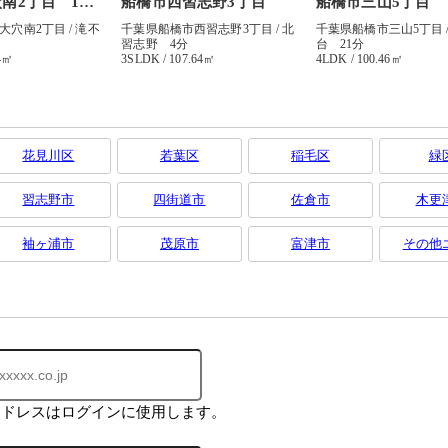
花見川区
若葉区
稲毛区
緑
習志野市
四街道市
佐倉市
木更
袖ヶ浦市
茂原市
富津市
その他
アドレスはログインに使用します。