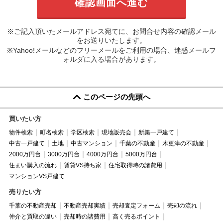
※ご記入頂いたメールアドレス宛てに、お問合せ内容の確認メール
をお送りいたします。
※Yahoo!メールなどのフリーメールをご利用の場合、迷惑メールフ
ォルダに入る場合があります。
このページの先頭へ
買いたい方
物件検索
町名検索
学区検索
現地販売会
新築一戸建て
中古一戸建て
土地
中古マンション
千葉の不動産
木更津の不動産
2000万円台
3000万円台
4000万円台
5000万円台
住まい購入の流れ
賃貸VS持ち家
住宅取得時の諸費用
マンションVS戸建て
売りたい方
千葉の不動産売却
不動産売却実績
売却査定フォーム
売却の流れ
仲介と買取の違い
売却時の諸費用
高く売るポイント