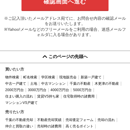
※ご記入頂いたメールアドレス宛てに、お問合せ内容の確認メール
をお送りいたします。
※Yahoo!メールなどのフリーメールをご利用の場合、迷惑メールフ
ォルダに入る場合があります。
このページの先頭へ
買いたい方
物件検索
町名検索
学区検索
現地販売会
新築一戸建て
中古一戸建て
土地
中古マンション
千葉の不動産
木更津の不動産
2000万円台
3000万円台
4000万円台
5000万円台
住まい購入の流れ
賃貸VS持ち家
住宅取得時の諸費用
マンションVS戸建て
売りたい方
千葉の不動産売却
不動産売却実績
売却査定フォーム
売却の流れ
仲介と買取の違い
売却時の諸費用
高く売るポイント