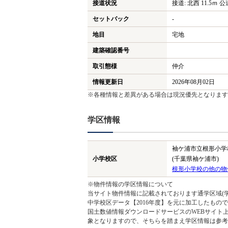
接道状況
接道: 北西 11.5ｍ 公
セットバック
-
地目
宅地
建築確認番号
取引態様
仲介
情報更新日
2026年08月02日
※各種情報と差異がある場合は現況優先となります
学区情報
袖ケ浦市立根形小学
小学校区
(千葉県袖ケ浦市)
根形小学校の他の物
※物件情報の学区情報について
当サイト物件情報に記載されております通学区域(学
中学校区データ【2016年度】を元に加工したも
国土数値情報ダウンロードサービスのWEBサイト
象となりますので、そちらを踏まえ学区情報は参考