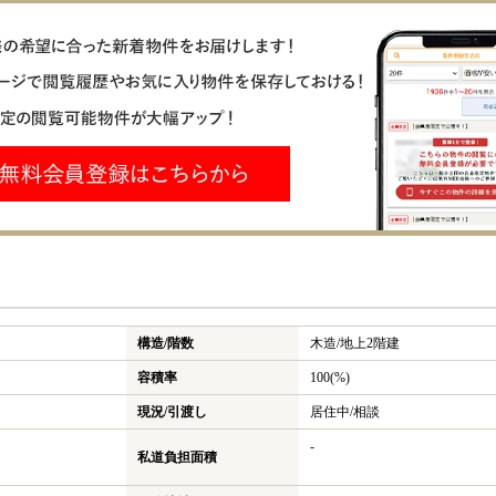
構造/階数
木造/
地上2階建
容積率
100(%)
現況/引渡し
居住中/相談
-
私道負担面積