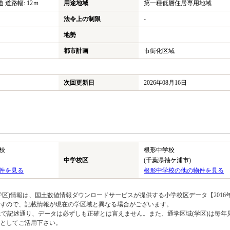
道 道路幅: 12ｍ
用途地域
第一種低層住居専用地域
法令上の制限
-
地勢
都市計画
市街化区域
次回更新日
2026年08月16日
校
根形中学校
中学校区
(千葉県袖ケ浦市)
件を見る
根形中学校の他の物件を見る
区)情報は、国土数値情報ダウンロードサービスが提供する小学校区データ【2016
のですので、記載情報が現在の学区域と異なる場合がございます。
上で記述通り、データは必ずしも正確とは言えません。また、通学区域(学区)は毎年
としてご活用下さい。