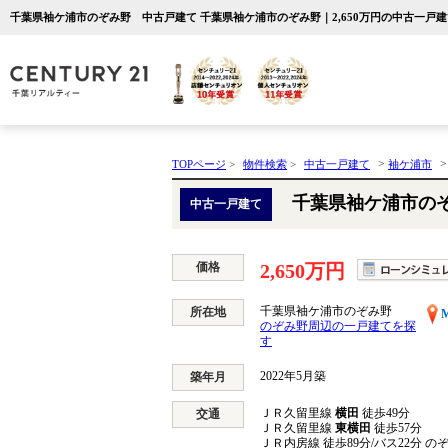
千葉県袖ケ浦市のぞみ野 中古戸建て 千葉県袖ケ浦市のぞみ野｜2,650万円の中古一戸
>
TOPページ
>
物件検索
>
中古一戸建て
袖ケ浦市
千葉県袖ケ浦市の
中古一戸建て
価格
2,650万円
千葉県袖ケ浦市のぞみ野
所在地
のぞみ野周辺の一戸建てを探
す
2022年5月築
築年月
ＪＲ久留里線
横田
徒歩49分
交通
ＪＲ久留里線
東横田
徒歩57分
ＪＲ内房線
徒歩89分/バス22分 の