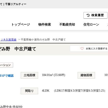
建て｜千葉リアルティー
検索履歴
トップページ
物件検索
不動産売却
住宅ローン
千葉エリア
木更津エリア
>
>
ＪＲ久留里線
千葉県袖ケ浦市のぞみ野 中古戸建て
ぞみ野 中古戸建て
184.01m² (55.66坪)
10
土地面積
建物面積
MAPで確認
4LDK （LDK17/和室4.5/洋室7/洋室6.5/洋室5.25）
間取り
ぞみ野中央 停歩9分