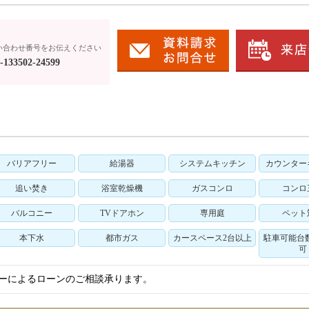
い合わせ番号をお伝えください
133502-24599
バリアフリー
給湯器
システムキッチン
カウンター
追い焚き
浴室乾燥機
ガスコンロ
コンロ
バルコニー
TVドアホン
専用庭
ペット
本下水
都市ガス
カースペース2台以上
駐車可能台
可
ザーによるローンのご相談承ります。