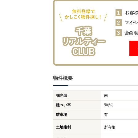
物件概要
採光面
南
建ぺい率
50(%)
駐車場
有
土地権利
所有権