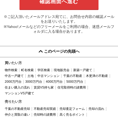
※ご記入頂いたメールアドレス宛てに、お問合せ内容の確認メール
をお送りいたします。
※Yahoo!メールなどのフリーメールをご利用の場合、迷惑メールフ
ォルダに入る場合があります。
このページの先頭へ
買いたい方
物件検索
町名検索
学区検索
現地販売会
新築一戸建て
中古一戸建て
土地
中古マンション
千葉の不動産
木更津の不動産
2000万円台
3000万円台
4000万円台
5000万円台
住まい購入の流れ
賃貸VS持ち家
住宅取得時の諸費用
マンションVS戸建て
売りたい方
千葉の不動産売却
不動産売却実績
売却査定フォーム
売却の流れ
仲介と買取の違い
売却時の諸費用
高く売るポイント