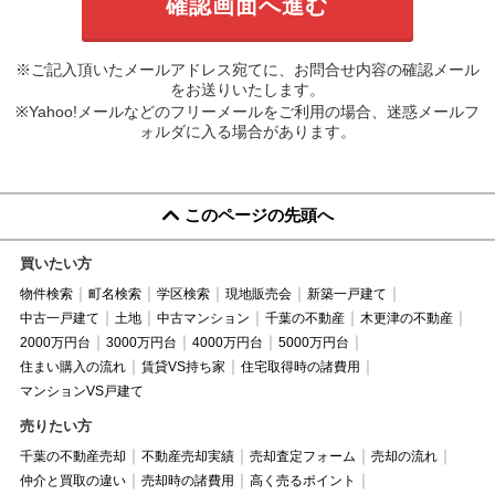
※ご記入頂いたメールアドレス宛てに、お問合せ内容の確認メール
をお送りいたします。
※Yahoo!メールなどのフリーメールをご利用の場合、迷惑メールフ
ォルダに入る場合があります。
このページの先頭へ
買いたい方
物件検索
町名検索
学区検索
現地販売会
新築一戸建て
中古一戸建て
土地
中古マンション
千葉の不動産
木更津の不動産
2000万円台
3000万円台
4000万円台
5000万円台
住まい購入の流れ
賃貸VS持ち家
住宅取得時の諸費用
マンションVS戸建て
売りたい方
千葉の不動産売却
不動産売却実績
売却査定フォーム
売却の流れ
仲介と買取の違い
売却時の諸費用
高く売るポイント