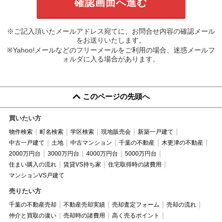
※ご記入頂いたメールアドレス宛てに、お問合せ内容の確認メール
をお送りいたします。
※Yahoo!メールなどのフリーメールをご利用の場合、迷惑メールフ
ォルダに入る場合があります。
このページの先頭へ
買いたい方
物件検索
町名検索
学区検索
現地販売会
新築一戸建て
中古一戸建て
土地
中古マンション
千葉の不動産
木更津の不動産
2000万円台
3000万円台
4000万円台
5000万円台
住まい購入の流れ
賃貸VS持ち家
住宅取得時の諸費用
マンションVS戸建て
売りたい方
千葉の不動産売却
不動産売却実績
売却査定フォーム
売却の流れ
仲介と買取の違い
売却時の諸費用
高く売るポイント