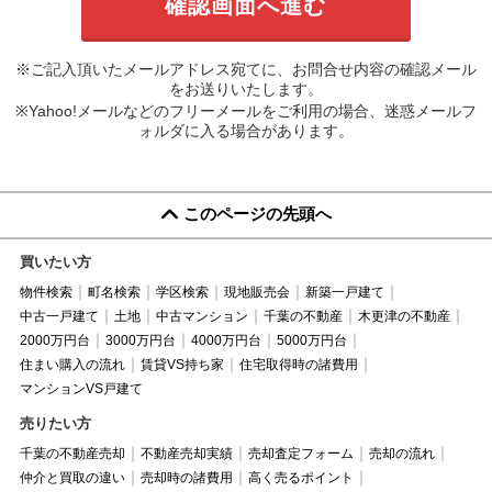
※ご記入頂いたメールアドレス宛てに、お問合せ内容の確認メール
をお送りいたします。
※Yahoo!メールなどのフリーメールをご利用の場合、迷惑メールフ
ォルダに入る場合があります。
このページの先頭へ
買いたい方
物件検索
町名検索
学区検索
現地販売会
新築一戸建て
中古一戸建て
土地
中古マンション
千葉の不動産
木更津の不動産
2000万円台
3000万円台
4000万円台
5000万円台
住まい購入の流れ
賃貸VS持ち家
住宅取得時の諸費用
マンションVS戸建て
売りたい方
千葉の不動産売却
不動産売却実績
売却査定フォーム
売却の流れ
仲介と買取の違い
売却時の諸費用
高く売るポイント