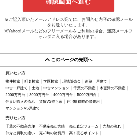
※ご記入頂いたメールアドレス宛てに、お問合せ内容の確認メール
をお送りいたします。
※Yahoo!メールなどのフリーメールをご利用の場合、迷惑メールフ
ォルダに入る場合があります。
このページの先頭へ
買いたい方
物件検索
町名検索
学区検索
現地販売会
新築一戸建て
中古一戸建て
土地
中古マンション
千葉の不動産
木更津の不動産
2000万円台
3000万円台
4000万円台
5000万円台
住まい購入の流れ
賃貸VS持ち家
住宅取得時の諸費用
マンションVS戸建て
売りたい方
千葉の不動産売却
不動産売却実績
売却査定フォーム
売却の流れ
仲介と買取の違い
売却時の諸費用
高く売るポイント