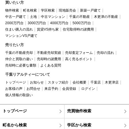
買いたい方
物件検索
町名検索
学区検索
現地販売会
新築一戸建て
中古一戸建て
土地
中古マンション
千葉の不動産
木更津の不動産
2000万円台
3000万円台
4000万円台
5000万円台
住まい購入の流れ
賃貸VS持ち家
住宅取得時の諸費用
マンションVS戸建て
売りたい方
千葉の不動産売却
不動産売却実績
売却査定フォーム
売却の流れ
仲介と買取の違い
売却時の諸費用
高く売るポイント
売却時に必要な書類
よくある質問
千葉リアルティーについて
トップページ
お知らせ
スタッフ紹介
会社概要
千葉店
木更津店
お客様の声
お問合せ
来店予約
会員登録
ログイン
個人情報の取扱い
トップページ
売買物件検索
町名から検索
学区から検索