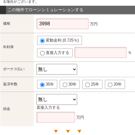
る場合がございます。
この物件でローンシミュレーションする
価格
万円
変動金利 (0.725％)
年利率
直接入力する
％
ボーナス払い
返済年数
35年
30年
25年
20年
直接入力する
頭金
万円