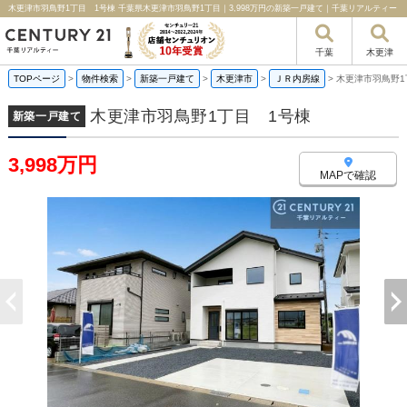
木更津市羽鳥野1丁目 1号棟 千葉県木更津市羽鳥野1丁目｜3,998万円の新築一戸建て｜千葉リアルティー
千葉
木更津
TOPページ
>
物件検索
>
新築一戸建て
>
木更津市
>
ＪＲ内房線
>
木更津市羽鳥野1
木更津市羽鳥野1丁目 1号棟
新築一戸建て
3,998万円
MAPで確認