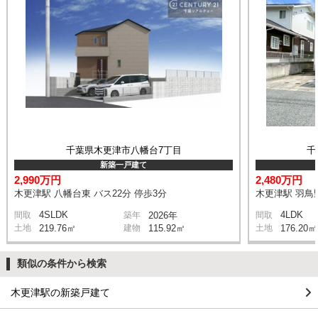
千葉県木更津市八幡台7丁目
千
新築一戸建て
2,990万円
2,480万円
木更津駅 八幡台東 バス22分 停歩3分
木更津駅 羽鳥野
4SLDK
4LDK
間取
築年
2026年
間取
土地
219.76㎡
建物
115.92㎡
土地
176.20㎡
類似の条件から検索
木更津駅の新築戸建て