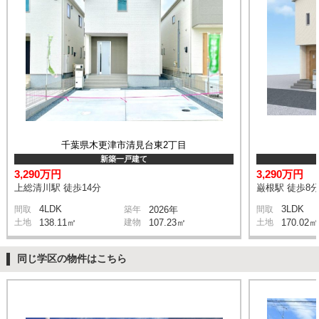
千葉県木更津市清見台東2丁目
新築一戸建て
3,290万円
3,290万円
上総清川駅 徒歩14分
巌根駅 徒歩8
4LDK
3LDK
間取
築年
2026年
間取
土地
138.11㎡
建物
107.23㎡
土地
170.02㎡
同じ学区の物件はこちら