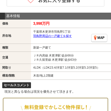
基本情報
3,998万円
価格
千葉県木更津市羽鳥野1丁目
所在地
羽鳥野周辺の一戸建てを探す
MAP
種類
新築一戸建て
ＪＲ内房線 木更津駅 徒歩66分
交通
ＪＲ久留里線 木更津駅 徒歩63分
間取り
4LDK（LDK23.4/洋室7.1/洋室5.2/洋室5.2/洋室5）
構造/階数
木造/地上2階建
セールスコメント
現況と異なる場合は現況を優先させて頂きます。