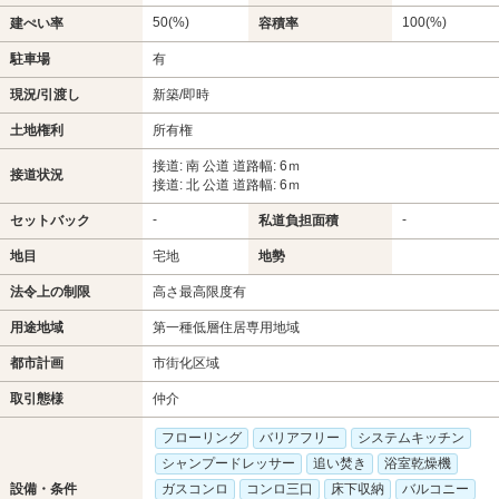
50(%)
100(%)
建ぺい率
容積率
駐車場
有
現況/引渡し
新築/即時
土地権利
所有権
接道: 南 公道 道路幅: 6ｍ
接道状況
接道: 北 公道 道路幅: 6ｍ
-
-
セットバック
私道負担面積
地目
宅地
地勢
法令上の制限
高さ最高限度有
用途地域
第一種低層住居専用地域
都市計画
市街化区域
取引態様
仲介
フローリング
バリアフリー
システムキッチン
シャンプードレッサー
追い焚き
浴室乾燥機
設備・条件
ガスコンロ
コンロ三口
床下収納
バルコニー