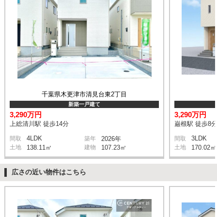
千葉県木更津市清見台東2丁目
新築一戸建て
3,290万円
3,290万円
上総清川駅 徒歩14分
巌根駅 徒歩8
4LDK
3LDK
間取
築年
2026年
間取
土地
138.11㎡
建物
107.23㎡
土地
170.02㎡
広さの近い物件はこちら