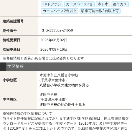
TVドアホン
カースペース3台
本下水
都市ガス
カースペース2台以上
駐車可能台数3台以上可
建築確認番号
RHS-133502-24659
物件番号
情報更新日
2026年08月02日
次回更新日
2026年08月16日
※各種情報と差異がある場合は現況優先となります
学区情報
木更津市立八幡台小学校
小学校区
(千葉県木更津市)
八幡台小学校の他の物件を見る
波岡中学校
中学校区
(千葉県木更津市)
波岡中学校の他の物件を見る
※物件情報の学区情報について
当サイト物件情報に記載されております通学区域(学区)情報は、国土数値情報ダ
ウンロードサービスが提供する小学校区データ【2016年度】及び中学校区デー
タ【2016年度】を元に加工したものですので、記載情報が現在の学区域と異な