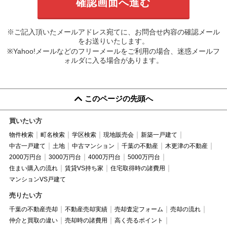
※ご記入頂いたメールアドレス宛てに、お問合せ内容の確認メール
をお送りいたします。
※Yahoo!メールなどのフリーメールをご利用の場合、迷惑メールフ
ォルダに入る場合があります。
このページの先頭へ
買いたい方
物件検索
町名検索
学区検索
現地販売会
新築一戸建て
中古一戸建て
土地
中古マンション
千葉の不動産
木更津の不動産
2000万円台
3000万円台
4000万円台
5000万円台
住まい購入の流れ
賃貸VS持ち家
住宅取得時の諸費用
マンションVS戸建て
売りたい方
千葉の不動産売却
不動産売却実績
売却査定フォーム
売却の流れ
仲介と買取の違い
売却時の諸費用
高く売るポイント