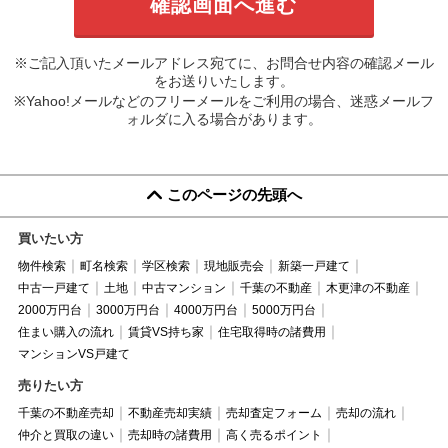
※ご記入頂いたメールアドレス宛てに、お問合せ内容の確認メール
をお送りいたします。
※Yahoo!メールなどのフリーメールをご利用の場合、迷惑メールフ
ォルダに入る場合があります。
このページの先頭へ
買いたい方
物件検索
町名検索
学区検索
現地販売会
新築一戸建て
中古一戸建て
土地
中古マンション
千葉の不動産
木更津の不動産
2000万円台
3000万円台
4000万円台
5000万円台
住まい購入の流れ
賃貸VS持ち家
住宅取得時の諸費用
マンションVS戸建て
売りたい方
千葉の不動産売却
不動産売却実績
売却査定フォーム
売却の流れ
仲介と買取の違い
売却時の諸費用
高く売るポイント