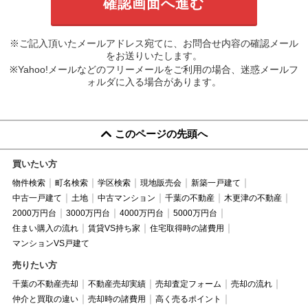
※ご記入頂いたメールアドレス宛てに、お問合せ内容の確認メール
をお送りいたします。
※Yahoo!メールなどのフリーメールをご利用の場合、迷惑メールフ
ォルダに入る場合があります。
このページの先頭へ
買いたい方
物件検索
町名検索
学区検索
現地販売会
新築一戸建て
中古一戸建て
土地
中古マンション
千葉の不動産
木更津の不動産
2000万円台
3000万円台
4000万円台
5000万円台
住まい購入の流れ
賃貸VS持ち家
住宅取得時の諸費用
マンションVS戸建て
売りたい方
千葉の不動産売却
不動産売却実績
売却査定フォーム
売却の流れ
仲介と買取の違い
売却時の諸費用
高く売るポイント