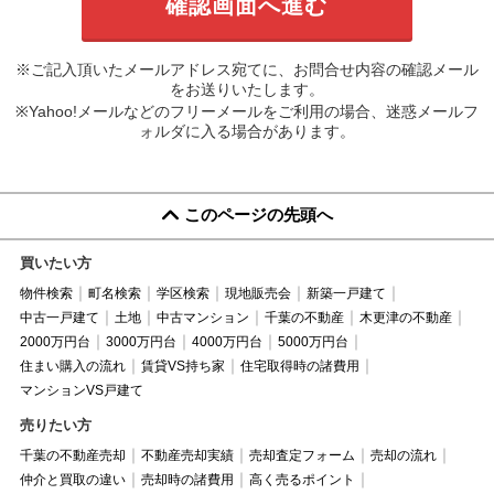
※ご記入頂いたメールアドレス宛てに、お問合せ内容の確認メール
をお送りいたします。
※Yahoo!メールなどのフリーメールをご利用の場合、迷惑メールフ
ォルダに入る場合があります。
このページの先頭へ
買いたい方
物件検索
町名検索
学区検索
現地販売会
新築一戸建て
中古一戸建て
土地
中古マンション
千葉の不動産
木更津の不動産
2000万円台
3000万円台
4000万円台
5000万円台
住まい購入の流れ
賃貸VS持ち家
住宅取得時の諸費用
マンションVS戸建て
売りたい方
千葉の不動産売却
不動産売却実績
売却査定フォーム
売却の流れ
仲介と買取の違い
売却時の諸費用
高く売るポイント