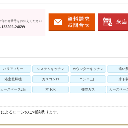
い合わせ番号をお伝えください
133502-24699
バリアフリー
システムキッチン
カウンターキッチン
追い
浴室乾燥機
ガスコンロ
コンロ三口
床下
カースペース2台
本下水
都市ガス
カースペー
ーによるローンのご相談承ります。