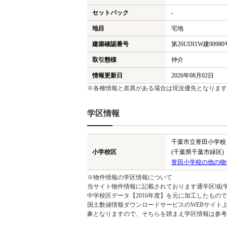
セットバック
-
地目
宅地
建築確認番号
第26UDI1W建00980
取引態様
仲介
情報更新日
2026年08月02日
※各種情報と差異がある場合は現況優先となります
学区情報
千葉市立誉田小学校
小学校区
(千葉県千葉市緑区)
誉田小学校の他の物
※物件情報の学区情報について
当サイト物件情報に記載されております通学区域(学
中学校区データ【2016年度】を元に加工したも
国土数値情報ダウンロードサービスのWEBサイト
象となりますので、そちらを踏まえ学区情報は参考