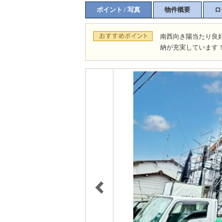
ポイント / 写真
物件概要
ロ
南西向き陽当たり良
納が充実しています