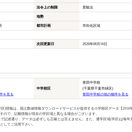
法令上の制限
景観法
地勢
号
都市計画
市街化区域
次回更新日
2026年08月16日
誉田中学校
中学校区
(千葉県千葉市緑区)
件を見る
誉田中学校の他の物件を見る
区)情報は、国土数値情報ダウンロードサービスが提供する小学校区データ【2016
のですので、記載情報が現在の学区域と異なる場合がございます。
上で記述通り、データは必ずしも正確とは言えません。また、通学区域(学区)は毎年
としてご活用下さい。