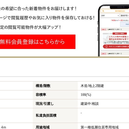
構造/階数
木造/
地上2階建
容積率
100(%)
現況/引渡し
建築中/相談
-
私道負担面積
 4ｍ
用途地域
第一種低層住居専用地域