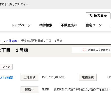
戸建て｜千葉リアルティー
検索履歴
トップページ
物件検索
不動産売却
住宅ローン
千葉エリア
木更津エリア
>
>
ＪＲ外房線
千葉市緑区誉田町２丁目 １号棟
２丁目 １号棟
159.07m² (48.12坪)
11
土地面積
建物面積
APで確認
4LDK （LDK23.7/洋室7.2/洋室6.5/洋室5.7/洋室5.2
間取り