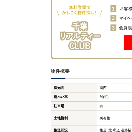
物件概要
採光面
南西
建ぺい率
50(%)
駐車場
有
土地権利
所有権
接道状況
接道: 北 私道 道路幅: