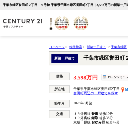
千葉市緑区誉田町２丁目 １号棟 千葉県千葉市緑区誉田町2丁目｜3,598万円の新築一
>
TOPページ
>
物件検索
>
新築一戸建て
千葉市緑区
千葉市緑区誉田町
新築一戸建て
価格
3,598万円
千葉県千葉市緑区誉田町2丁目
所在地
M
誉田町周辺の一戸建てを探す
2026年8月築
築年月
ＪＲ外房線
誉田
徒歩19分
交通
ＪＲ外房線
鎌取
徒歩36分
京成千原線
おゆみ野
徒歩47分