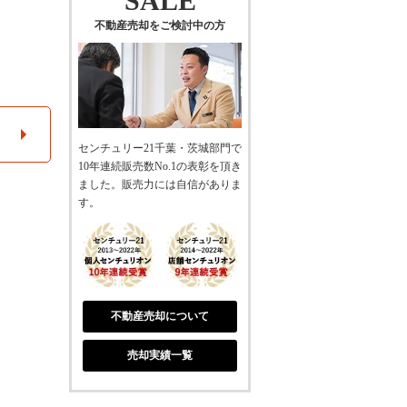
SALE
不動産売却をご検討中の方
センチュリー21千葉・茨城部門で
10年連続販売数No.1の表彰を頂き
ました。販売力には自信がありま
す。
不動産売却について
売却実績一覧