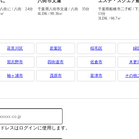
花見川区
若葉区
稲毛区
緑
習志野市
四街道市
佐倉市
木更
袖ヶ浦市
茂原市
富津市
その他
アドレスはログインに使用します。