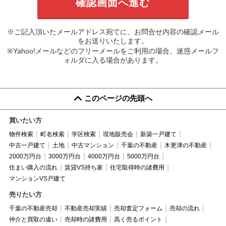
※ご記入頂いたメールアドレス宛てに、お問合せ内容の確認メール
をお送りいたします。
※Yahoo!メールなどのフリーメールをご利用の場合、迷惑メールフ
ォルダに入る場合があります。
このページの先頭へ
買いたい方
物件検索
町名検索
学区検索
現地販売会
新築一戸建て
中古一戸建て
土地
中古マンション
千葉の不動産
木更津の不動産
2000万円台
3000万円台
4000万円台
5000万円台
住まい購入の流れ
賃貸VS持ち家
住宅取得時の諸費用
マンションVS戸建て
売りたい方
千葉の不動産売却
不動産売却実績
売却査定フォーム
売却の流れ
仲介と買取の違い
売却時の諸費用
高く売るポイント