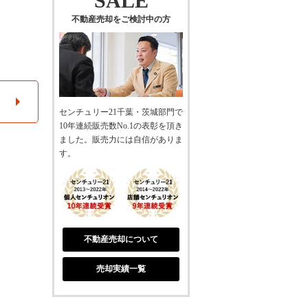
SALE
不動産売却をご検討中の方
センチュリー21千葉・茨城部門で
10年連続販売数No.1の表彰を頂き
ました。販売力には自信がありま
す。
不動産売却について
売却実績一覧