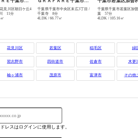
花見川区
若葉区
稲毛区
緑
習志野市
四街道市
佐倉市
木更
袖ヶ浦市
茂原市
富津市
その他
アドレスはログインに使用します。