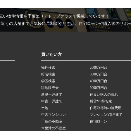
広い物件情報を千葉エリアトップクラスで掲載しています！
お近くの店舗までお気軽にご相談ください。住宅ローンや購入後のサポ
買いたい方
物件検索
2000万円台
町名検索
3000万円台
学区検索
4000万円台
現地販売会
5000万円台
新築一戸建て
住まい購入の流れ
中古一戸建て
賃貸VS持ち家
土地
住宅取得時の諸費用
中古マンション
マンションVS戸建て
千葉の不動産
住宅ローン
木更津の不動産