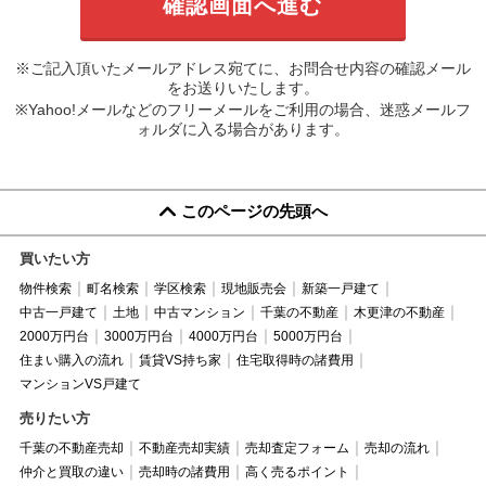
※ご記入頂いたメールアドレス宛てに、お問合せ内容の確認メール
をお送りいたします。
※Yahoo!メールなどのフリーメールをご利用の場合、迷惑メールフ
ォルダに入る場合があります。
このページの先頭へ
買いたい方
物件検索
町名検索
学区検索
現地販売会
新築一戸建て
中古一戸建て
土地
中古マンション
千葉の不動産
木更津の不動産
2000万円台
3000万円台
4000万円台
5000万円台
住まい購入の流れ
賃貸VS持ち家
住宅取得時の諸費用
マンションVS戸建て
売りたい方
千葉の不動産売却
不動産売却実績
売却査定フォーム
売却の流れ
仲介と買取の違い
売却時の諸費用
高く売るポイント