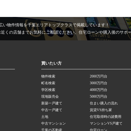
広い物件情報を千葉エリアトップクラスで掲載しています！
お近くの店舗までお気軽にご相談ください。住宅ローンや購入後のサポ
買いたい方
物件検索
2000万円台
町名検索
3000万円台
学区検索
4000万円台
現地販売会
5000万円台
新築一戸建て
住まい購入の流れ
中古一戸建て
賃貸VS持ち家
土地
住宅取得時の諸費用
中古マンション
マンションVS戸建て
千葉の不動産
住宅ローン