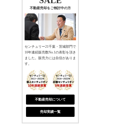
SALE
不動産売却をご検討中の方
センチュリー21千葉・茨城部門で
10年連続販売数No.1の表彰を頂き
ました。販売力には自信がありま
す。
不動産売却について
売却実績一覧