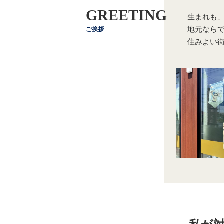
GREETING
生まれも
地元ならで
ご挨拶
住みよい