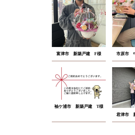
富津市 新築戸建 F様
市原市 
袖ケ浦市 新築戸建 T様
君津市 