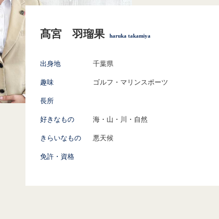
髙宮 羽瑠果
haruka takamiya
出身地
千葉県
趣味
ゴルフ・マリンスポーツ
長所
好きなもの
海・山・川・自然
きらいなもの
悪天候
免許・資格