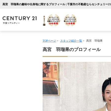
髙宮 羽瑠果の趣味や出身地に関するプロフィール | 千葉市の不動産ならセンチュリー2
TOPページ
>
スタッフ紹介一覧
>
髙宮 羽瑠果
髙宮 羽瑠果のプロフィール