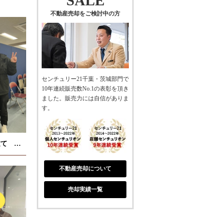
SALE
不動産売却をご検討中の方
センチュリー21千葉・茨城部門で
10年連続販売数No.1の表彰を頂き
ました。販売力には自信がありま
す。
袖ケ浦市 新築戸建て M様
不動産売却について
売却実績一覧