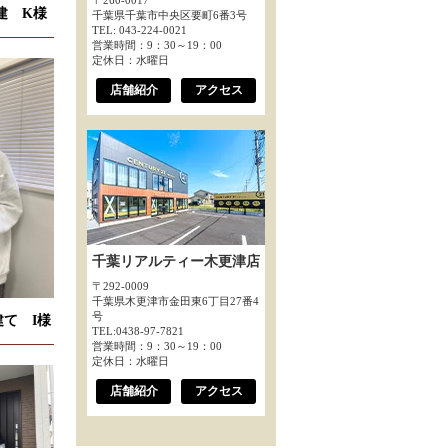
〒260-0017
建 K様
千葉県千葉市中央区要町6番3号
TEL: 043-224-0021
営業時間：9：30～19：00
定休日：水曜日
店舗紹介
アクセス
千葉リアルティー木更津店
〒292-0009
千葉県木更津市金田東6丁目27番4
号
て I様
TEL:0438-97-7821
営業時間：9：30～19：00
定休日：水曜日
店舗紹介
アクセス