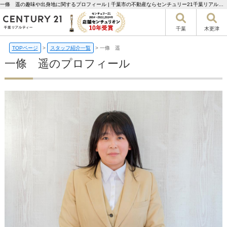
一條 遥の趣味や出身地に関するプロフィール | 千葉市の不動産ならセンチュリー21千葉リアルティー
千葉
木更津
TOPページ
>
スタッフ紹介一覧
>
一條 遥
一條 遥のプロフィール