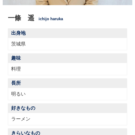
一條 遥
ichijo haruka
出身地
茨城県
趣味
料理
長所
明るい
好きなもの
ラーメン
きらいなもの