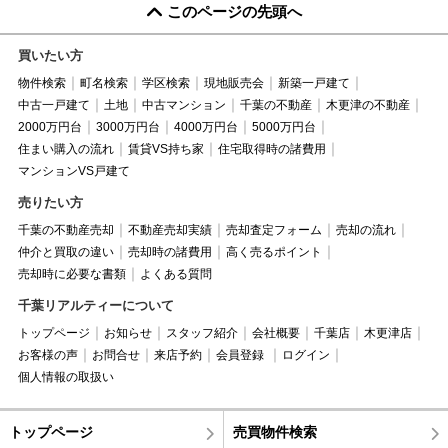
このページの先頭へ
買いたい方
物件検索
町名検索
学区検索
現地販売会
新築一戸建て
中古一戸建て
土地
中古マンション
千葉の不動産
木更津の不動産
2000万円台
3000万円台
4000万円台
5000万円台
住まい購入の流れ
賃貸VS持ち家
住宅取得時の諸費用
マンションVS戸建て
売りたい方
千葉の不動産売却
不動産売却実績
売却査定フォーム
売却の流れ
仲介と買取の違い
売却時の諸費用
高く売るポイント
売却時に必要な書類
よくある質問
千葉リアルティーについて
トップページ
お知らせ
スタッフ紹介
会社概要
千葉店
木更津店
お客様の声
お問合せ
来店予約
会員登録
ログイン
個人情報の取扱い
トップページ
売買物件検索