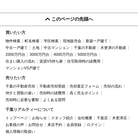
このページの先頭へ
買いたい方
物件検索
町名検索
学区検索
現地販売会
新築一戸建て
中古一戸建て
土地
中古マンション
千葉の不動産
木更津の不動産
2000万円台
3000万円台
4000万円台
5000万円台
住まい購入の流れ
賃貸VS持ち家
住宅取得時の諸費用
マンションVS戸建て
売りたい方
千葉の不動産売却
不動産売却実績
売却査定フォーム
売却の流れ
仲介と買取の違い
売却時の諸費用
高く売るポイント
売却時に必要な書類
よくある質問
千葉リアルティーについて
トップページ
お知らせ
スタッフ紹介
会社概要
千葉店
木更津店
お客様の声
お問合せ
来店予約
会員登録
ログイン
個人情報の取扱い