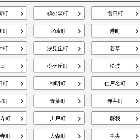
荷町
鵜の森町
塩田町
川町
宮崎町
港町
井町
汐見丘町
若草
日
松ケ丘町
松波
田町
神明町
仁戸名町
実町
青葉町
赤井町
寺町
川戸町
蘇我
寺町
大森町
中央