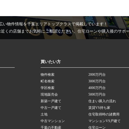
広い物件情報を千葉エリアトップクラスで掲載しています！
お近くの店舗までお気軽にご相談ください。住宅ローンや購入後のサポ
買いたい方
物件検索
2000万円台
町名検索
3000万円台
学区検索
4000万円台
現地販売会
5000万円台
新築一戸建て
住まい購入の流れ
中古一戸建て
賃貸VS持ち家
土地
住宅取得時の諸費用
中古マンション
マンションVS戸建て
千葉の不動産
住宅ローン