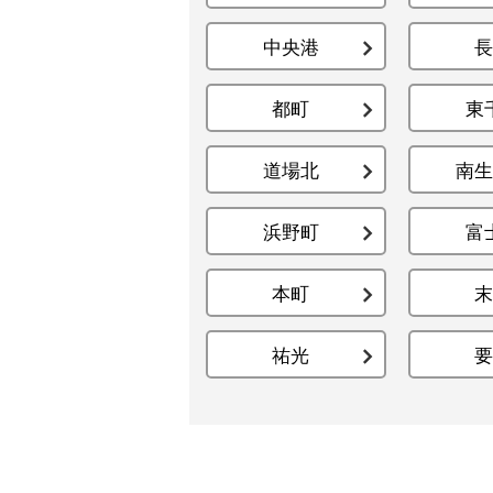
中央港
長
都町
東
道場北
南生
浜野町
富
本町
末
祐光
要