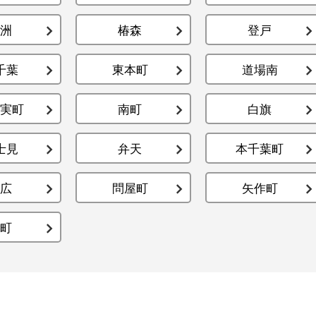
洲
椿森
登戸
千葉
東本町
道場南
実町
南町
白旗
士見
弁天
本千葉町
広
問屋町
矢作町
町