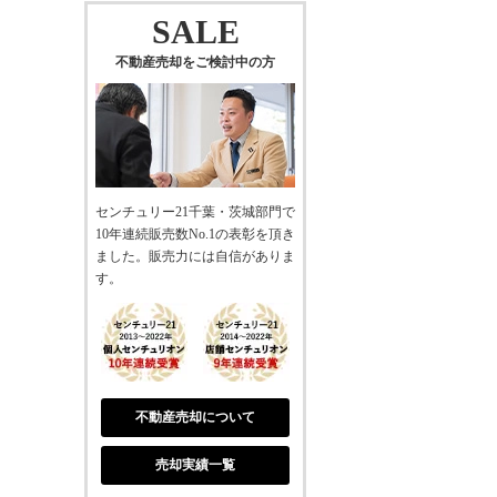
SALE
不動産売却をご検討中の方
センチュリー21千葉・茨城部門で
10年連続販売数No.1の表彰を頂き
ました。販売力には自信がありま
す。
不動産売却について
売却実績一覧