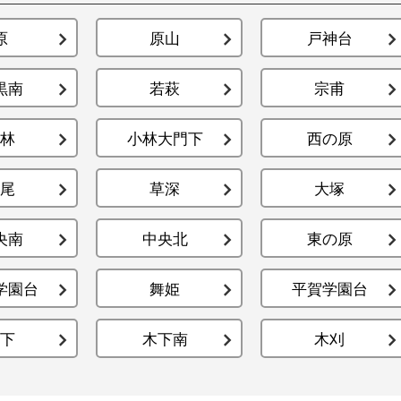
原
原山
戸神台
黒南
若萩
宗甫
林
小林大門下
西の原
尾
草深
大塚
央南
中央北
東の原
学園台
舞姫
平賀学園台
下
木下南
木刈