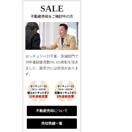
SALE
不動産売却をご検討中の方
センチュリー21千葉・茨城部門で
10年連続販売数No.1の表彰を頂き
ました。販売力には自信がありま
す。
不動産売却について
売却実績一覧