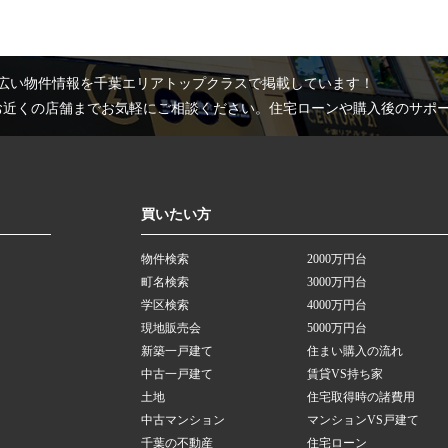
広い物件情報を千葉エリアトップクラスで掲載しています！
お近くの店舗までお気軽にご相談ください。住宅ローンや購入後のサポ
買いたい方
物件検索
2000万円台
町名検索
3000万円台
学区検索
4000万円台
現地販売会
5000万円台
新築一戸建て
住まい購入の流れ
中古一戸建て
賃貸VS持ち家
土地
住宅取得時の諸費用
中古マンション
マンションVS戸建て
千葉の不動産
住宅ローン