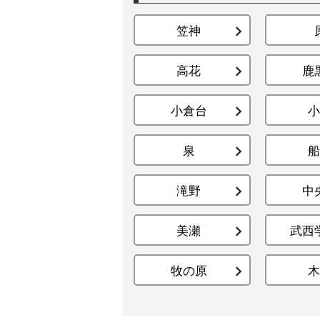
笠神
高花
鹿
小倉台
小
泉
船
滝野
中
美瀬
武西
牧の原
木