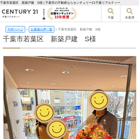
千葉市若葉区 新築戸建 S様 | 千葉市の不動産ならセンチュリー21千葉リアルティー
千葉
木更津
TOPページ
>
お客様の声一覧
>
千葉市若葉区 新築戸建 S様
千葉市若葉区 新築戸建 S様