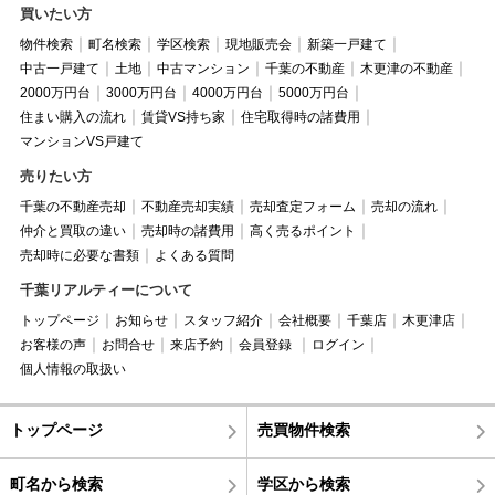
買いたい方
物件検索
町名検索
学区検索
現地販売会
新築一戸建て
中古一戸建て
土地
中古マンション
千葉の不動産
木更津の不動産
2000万円台
3000万円台
4000万円台
5000万円台
住まい購入の流れ
賃貸VS持ち家
住宅取得時の諸費用
マンションVS戸建て
売りたい方
千葉の不動産売却
不動産売却実績
売却査定フォーム
売却の流れ
仲介と買取の違い
売却時の諸費用
高く売るポイント
売却時に必要な書類
よくある質問
千葉リアルティーについて
トップページ
お知らせ
スタッフ紹介
会社概要
千葉店
木更津店
お客様の声
お問合せ
来店予約
会員登録
ログイン
個人情報の取扱い
トップページ
売買物件検索
町名から検索
学区から検索