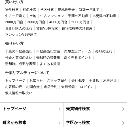
買いたい方
物件検索
町名検索
学区検索
現地販売会
新築一戸建て
中古一戸建て
土地
中古マンション
千葉の不動産
木更津の不動産
2000万円台
3000万円台
4000万円台
5000万円台
住まい購入の流れ
賃貸VS持ち家
住宅取得時の諸費用
マンションVS戸建て
売りたい方
千葉の不動産売却
不動産売却実績
売却査定フォーム
売却の流れ
仲介と買取の違い
売却時の諸費用
高く売るポイント
売却時に必要な書類
よくある質問
千葉リアルティーについて
トップページ
お知らせ
スタッフ紹介
会社概要
千葉店
木更津店
お客様の声
お問合せ
来店予約
会員登録
ログイン
個人情報の取扱い
トップページ
売買物件検索
町名から検索
学区から検索