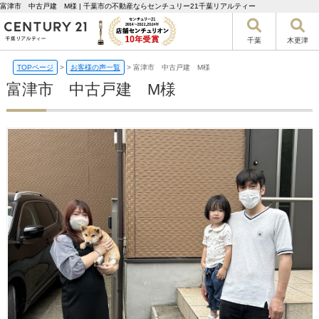
富津市 中古戸建 M様 | 千葉市の不動産ならセンチュリー21千葉リアルティー
千葉
木更津
TOPページ
>
お客様の声一覧
>
富津市 中古戸建 M様
富津市 中古戸建 M様