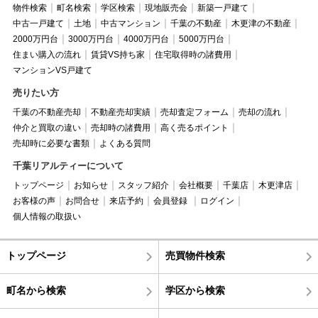
物件検索
町名検索
学区検索
現地販売会
新築一戸建て
中古一戸建て
土地
中古マンション
千葉の不動産
木更津の不動産
2000万円台
3000万円台
4000万円台
5000万円台
住まい購入の流れ
賃貸VS持ち家
住宅取得時の諸費用
マンションVS戸建て
売りたい方
千葉の不動産売却
不動産売却実績
売却査定フォーム
売却の流れ
仲介と買取の違い
売却時の諸費用
高く売るポイント
売却時に必要な書類
よくある質問
千葉リアルティーについて
トップページ
お知らせ
スタッフ紹介
会社概要
千葉店
木更津店
お客様の声
お問合せ
来店予約
会員登録
ログイン
個人情報の取扱い
トップページ
売買物件検索
町名から検索
学区から検索