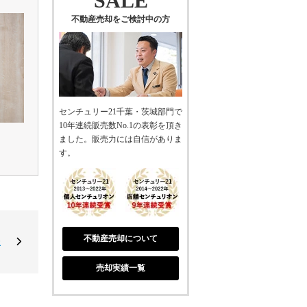
SALE
不動産売却をご検討中の方
センチュリー21千葉・茨城部門で
10年連続販売数No.1の表彰を頂き
ました。販売力には自信がありま
す。
不動産売却について
様
売却実績一覧