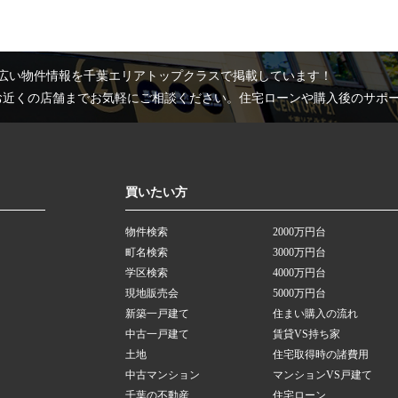
広い物件情報を千葉エリアトップクラスで掲載しています！
お近くの店舗までお気軽にご相談ください。住宅ローンや購入後のサポ
買いたい方
物件検索
2000万円台
町名検索
3000万円台
学区検索
4000万円台
現地販売会
5000万円台
新築一戸建て
住まい購入の流れ
中古一戸建て
賃貸VS持ち家
土地
住宅取得時の諸費用
中古マンション
マンションVS戸建て
千葉の不動産
住宅ローン