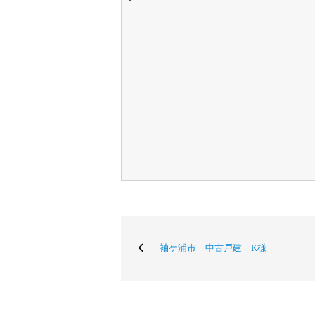
袖ケ浦市 中古戸建 K様