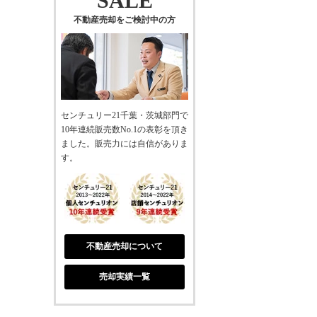
SALE
不動産売却をご検討中の方
センチュリー21千葉・茨城部門で
10年連続販売数No.1の表彰を頂き
ました。販売力には自信がありま
す。
不動産売却について
売却実績一覧