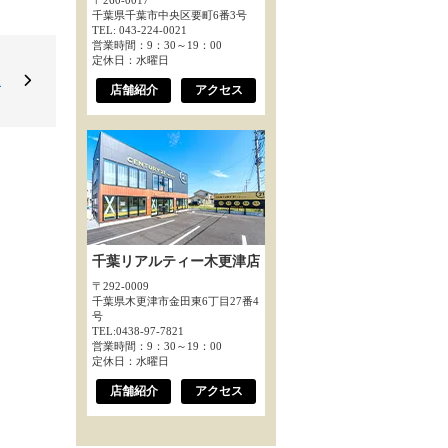
〒260-0017
千葉県千葉市中央区要町6番3号
TEL: 043-224-0021
営業時間：9：30～19：00
定休日：水曜日
様
店舗紹介
アクセス
千葉リアルティー木更津店
〒292-0009
千葉県木更津市金田東6丁目27番4
号
TEL:0438-97-7821
営業時間：9：30～19：00
定休日：水曜日
店舗紹介
アクセス