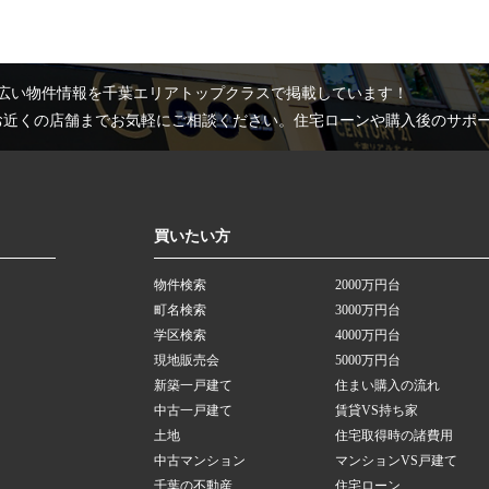
広い物件情報を千葉エリアトップクラスで掲載しています！
お近くの店舗までお気軽にご相談ください。住宅ローンや購入後のサポ
買いたい方
物件検索
2000万円台
町名検索
3000万円台
学区検索
4000万円台
現地販売会
5000万円台
新築一戸建て
住まい購入の流れ
中古一戸建て
賃貸VS持ち家
土地
住宅取得時の諸費用
中古マンション
マンションVS戸建て
千葉の不動産
住宅ローン