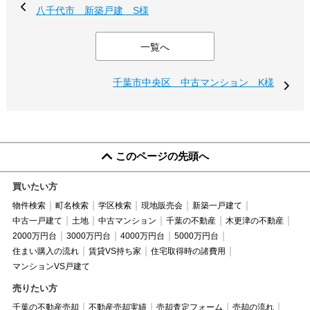
八千代市 新築戸建 S様
一覧へ
千葉市中央区 中古マンション K様
このページの先頭へ
買いたい方
物件検索
町名検索
学区検索
現地販売会
新築一戸建て
中古一戸建て
土地
中古マンション
千葉の不動産
木更津の不動産
2000万円台
3000万円台
4000万円台
5000万円台
住まい購入の流れ
賃貸VS持ち家
住宅取得時の諸費用
マンションVS戸建て
売りたい方
千葉の不動産売却
不動産売却実績
売却査定フォーム
売却の流れ